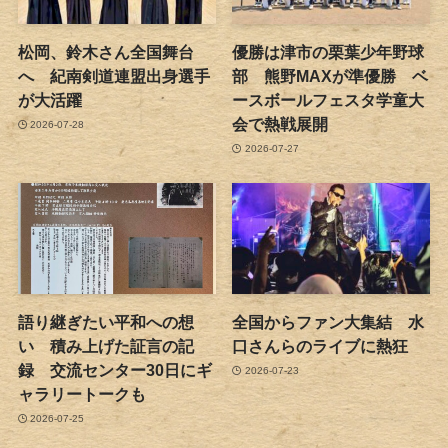
松岡、鈴木さん全国舞台
優勝は津市の栗葉少年野球
へ 紀南剣道連盟出身選手
部 熊野MAXが準優勝 ベ
が大活躍
ースボールフェスタ学童大
会で熱戦展開
2026-07-28
2026-07-27
語り継ぎたい平和への想
全国からファン大集結 水
い 積み上げた証言の記
口さんらのライブに熱狂
録 交流センター30日にギ
2026-07-23
ャラリートークも
2026-07-25