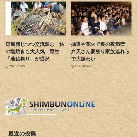
涼風感じつつ交流深む 鮎
抽選や花火で夏の夜満喫
の塩焼きも大人気 育生
弁天さん夏祭り家族連れら
「若鮎祭り」が盛況
で大賑わい
2026-07-22
2026-07-21
最近の投稿