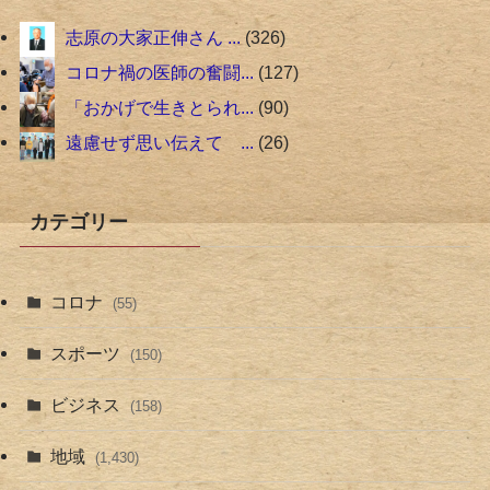
志原の大家正伸さん ...
326
コロナ禍の医師の奮闘...
127
「おかげで生きとられ...
90
遠慮せず思い伝えて ...
26
カテゴリー
コロナ
(55)
スポーツ
(150)
ビジネス
(158)
地域
(1,430)