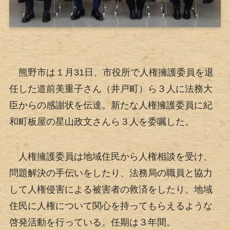
熊野市は１月31日、市役所で人権擁護委員を退
任した道前美重子さん（井戸町）ら３人に法務大
臣からの感謝状を伝達。新たな人権擁護委員に紀
和町板屋の星山政文さんら３人を委嘱した。
人権擁護委員は地域住民から人権相談を受け、
問題解決の手伝いをしたり、法務局の職員と協力
して人権侵害による被害者の救済をしたり、地域
住民に人権について関心を持ってもらえるような
啓発活動を行っている。任期は３年間。