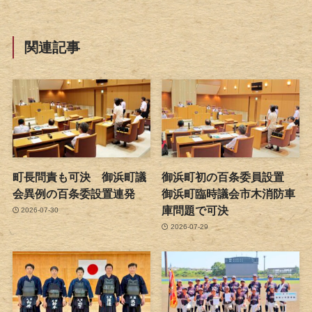
関連記事
町長問責も可決 御浜町議
御浜町初の百条委員設置
会異例の百条委設置連発
御浜町臨時議会市木消防車
庫問題で可決
2026-07-30
2026-07-29