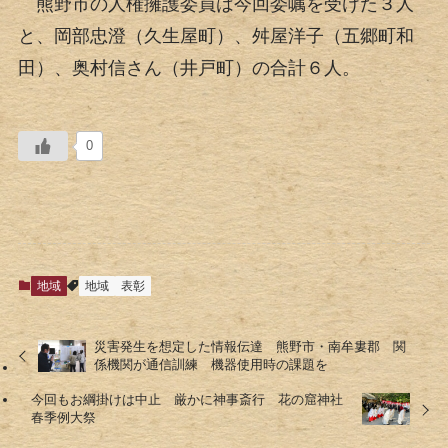
熊野市の人権擁護委員は今回委嘱を受けた３人
と、岡部忠澄（久生屋町）、舛屋洋子（五郷町和
田）、奥村信さん（井戸町）の合計６人。
0
地域
地域
表彰
災害発生を想定した情報伝達 熊野市・南牟婁郡 関
係機関が通信訓練 機器使用時の課題を
今回もお綱掛けは中止 厳かに神事斎行 花の窟神社
春季例大祭