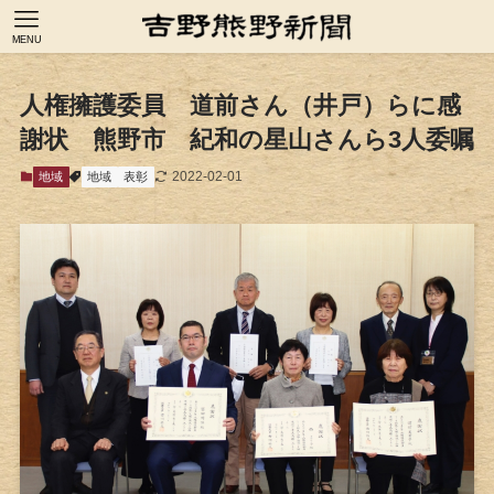
MENU
人権擁護委員 道前さん（井戸）らに感
謝状 熊野市 紀和の星山さんら3人委嘱
2022-02-01
地域
地域
表彰