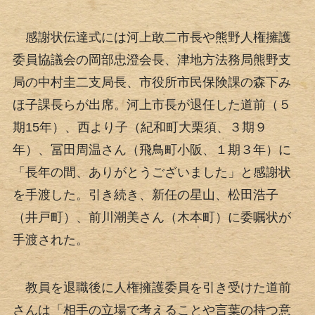
感謝状伝達式には河上敢二市長や熊野人権擁護
委員協議会の岡部忠澄会長、津地方法務局熊野支
局の中村圭二支局長、市役所市民保険課の森下み
ほ子課長らが出席。河上市長が退任した道前（５
期15年）、西より子（紀和町大栗須、３期９
年）、冨田周温さん（飛鳥町小阪、１期３年）に
「長年の間、ありがとうございました」と感謝状
を手渡した。引き続き、新任の星山、松田浩子
（井戸町）、前川潮美さん（木本町）に委嘱状が
手渡された。
教員を退職後に人権擁護委員を引き受けた道前
さんは「相手の立場で考えることや言葉の持つ意