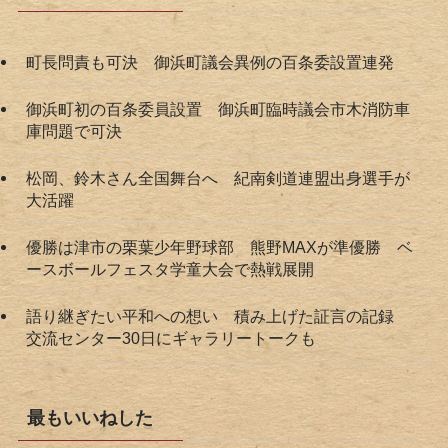
町長問責も可決 御浜町議会異例の百条委設置連発
御浜町初の百条委員設置 御浜町臨時議会市木消防車
庫問題で可決
松岡、鈴木さん全国舞台へ 紀南剣道連盟出身選手が
大活躍
優勝は津市の栗葉少年野球部 熊野MAXが準優勝 ベ
ースボールフェスタ学童大会で熱戦展開
語り継ぎたい平和への想い 積み上げた証言の記録
交流センター30日にギャラリートークも
最もいいねした