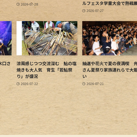
ルフェスタ学童大会で熱戦
2026-07-28
2026-07-27
水口さ
涼風感じつつ交流深む 鮎の塩
抽選や花火で夏の夜満喫 
焼きも大人気 育生「若鮎祭
さん夏祭り家族連れらで大
り」が盛況
い
2026-07-22
2026-07-21