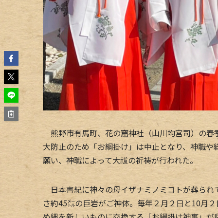
熊野市有馬町、花の窟神社（山川均宮司）の春季
大防止のため「お綱掛け」は中止となり、神職や
願い、神職によって大祓の祈祷が行われた。
日本書紀に神々の母イザナミノミコトが葬られて
さ約45㍍の巨岩がご神体。毎年２月２日と10月
め縄を新しいものに交換する「お綱掛け神事」が