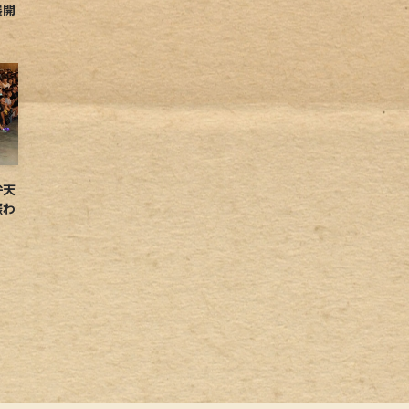
展開
弁天
賑わ