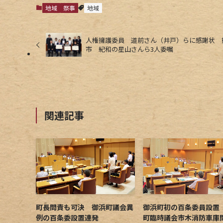
地域
祭事
地域
人権擁護委員 道前さん（井戸）らに感謝状 
市 紀和の星山さんら3人委嘱
関連記事
町長問責も可決 御浜町議会異
御浜町初の百条委員設置
例の百条委設置連発
町臨時議会市木消防車庫