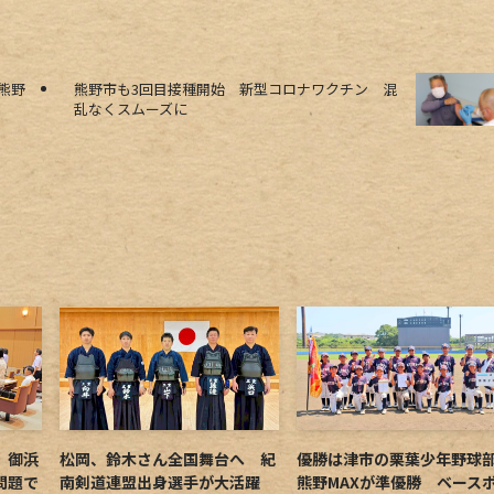
熊野
熊野市も3回目接種開始 新型コロナワクチン 混
乱なくスムーズに
 御浜
松岡、鈴木さん全国舞台へ 紀
優勝は津市の栗葉少年野
問題で
南剣道連盟出身選手が大活躍
熊野MAXが準優勝 ベース