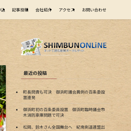
申込
記事投稿
会社紹介
アクセス
お問い合わせ
最近の投稿
町長問責も可決 御浜町議会異例の百条委設
置連発
御浜町初の百条委員設置 御浜町臨時議会市
木消防車庫問題で可決
松岡、鈴木さん全国舞台へ 紀南剣道連盟出