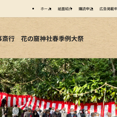
ホーム
紙面紹介
購読申込
広告掲載
事斎行 花の窟神社春季例大祭