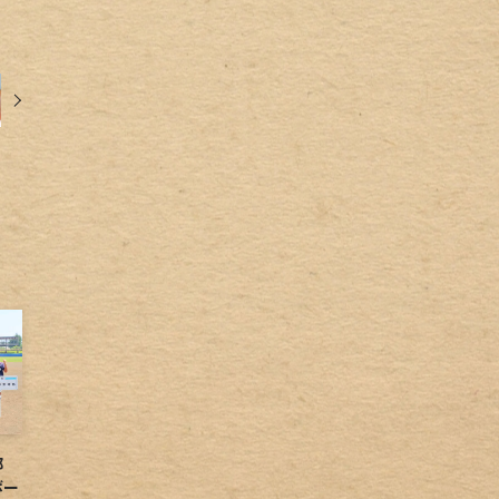
球部
ボー