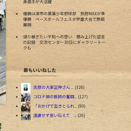
身選手が大活躍
優勝は津市の栗葉少年野球部 熊野MAXが準
優勝 ベースボールフェスタ学童大会で熱戦
展開
語り継ぎたい平和への想い 積み上げた証言
の記録 交流センター30日にギャラリートー
クも
最もいいねした
志原の大家正伸さん ...
326
コロナ禍の医師の奮闘...
127
「おかげで生きとられ...
90
遠慮せず思い伝えて ...
26