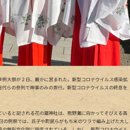
例大祭が２日、厳かに営まれた。新型コロナウイルス感染拡
総代らの参列で神事のみの斎行。新型コロナウイルスの終息を
いると記される花の窟神社は、熊野灘に向かってそびえる高
２日の例祭では、氏子や町民らがもち米のワラで編み上げた大し
県の無形文化財に指定されている。しかし、新型コロナウイル