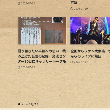
可決
2026-07-30
2026-07-29
語り継ぎたい平和への想い 積
全国からファン大集結 
み上げた証言の記録 交流セン
んらのライブに熱狂
ター30日にギャラリートークも
2026-07-23
2026-07-25
ホーム
地域