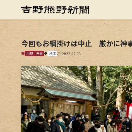
今回もお綱掛けは中止 厳かに神
地域
祭事
地域
2022-02-03