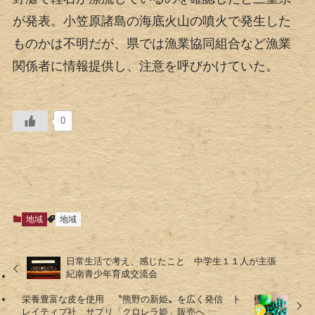
が発表。小笠原諸島の海底火山の噴火で発生した
ものかは不明だが、県では漁業協同組合など漁業
関係者に情報提供し、注意を呼びかけていた。
0
地域
地域
日常生活で考え、感じたこと 中学生１１人が主張
紀南青少年育成交流会
栄養豊富な皮を使用 〝熊野の新姫〟を広く発信 ト
レイティブ社 サプリ「クロレラ姫」販売へ