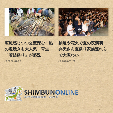
涼風感じつつ交流深む 鮎
抽選や花火で夏の夜満喫
の塩焼きも大人気 育生
弁天さん夏祭り家族連れら
「若鮎祭り」が盛況
で大賑わい
2026-07-22
2026-07-21