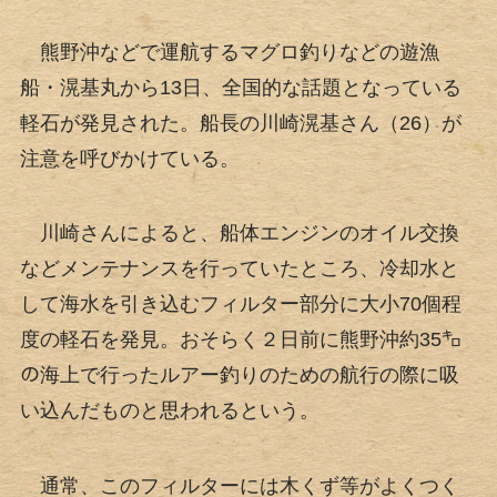
熊野沖などで運航するマグロ釣りなどの遊漁
船・滉基丸から13日、全国的な話題となっている
軽石が発見された。船長の川崎滉基さん（26）が
注意を呼びかけている。
川崎さんによると、船体エンジンのオイル交換
などメンテナンスを行っていたところ、冷却水と
して海水を引き込むフィルター部分に大小70個程
度の軽石を発見。おそらく２日前に熊野沖約35㌔
の海上で行ったルアー釣りのための航行の際に吸
い込んだものと思われるという。
通常、このフィルターには木くず等がよくつく