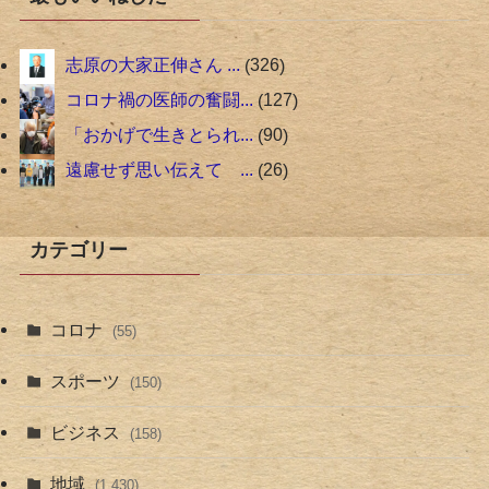
志原の大家正伸さん ...
326
コロナ禍の医師の奮闘...
127
「おかげで生きとられ...
90
遠慮せず思い伝えて ...
26
カテゴリー
コロナ
(55)
スポーツ
(150)
ビジネス
(158)
地域
(1,430)