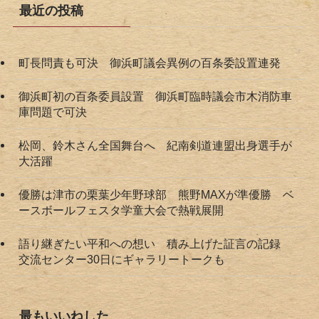
最近の投稿
町長問責も可決 御浜町議会異例の百条委設置連発
御浜町初の百条委員設置 御浜町臨時議会市木消防車
庫問題で可決
松岡、鈴木さん全国舞台へ 紀南剣道連盟出身選手が
大活躍
優勝は津市の栗葉少年野球部 熊野MAXが準優勝 ベ
ースボールフェスタ学童大会で熱戦展開
語り継ぎたい平和への想い 積み上げた証言の記録
交流センター30日にギャラリートークも
最もいいねした