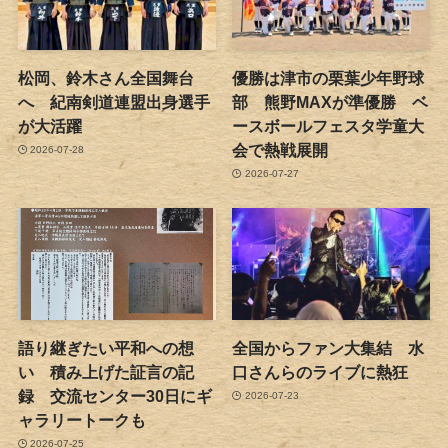
松岡、鈴木さん全国舞台
優勝は津市の栗葉少年野球
へ 紀南剣道連盟出身選手
部 熊野MAXが準優勝 ベ
が大活躍
ースボールフェスタ学童大
会で熱戦展開
2026-07-28
2026-07-27
語り継ぎたい平和への想
全国からファン大集結 水
い 積み上げた証言の記
口さんらのライブに熱狂
録 交流センター30日にギ
2026-07-23
ャラリートークも
2026-07-25