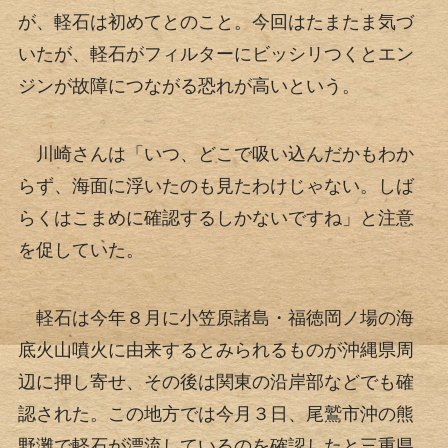
が、軽石は初めてとのこと。今回はたまたま気づ
いたが、軽石がフィルターにビッシリつくとエン
ジンが故障につながる恐れが高いという。
川崎さんは「いつ、どこで吸い込んだかもわか
らず、海面に浮いたのも見たわけじゃない。しば
らくはこまめに確認するしかないですね」と注意
を促していた。
軽石は今年８月に小笠原諸島・福徳岡ノ場の海
底火山噴火に由来するとみられるものが沖縄県周
辺に押し寄せ、その後は関東の沿岸部などでも確
認された。この地方では今月３日、尾鷲市沖の熊
野灘で軽石が漂流しているのを確認したと三重県