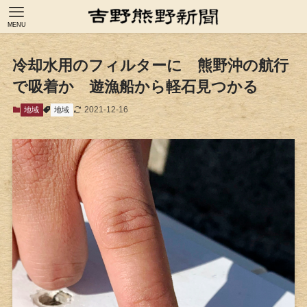
MENU
冷却水用のフィルターに 熊野沖の航行
で吸着か 遊漁船から軽石見つかる
2021-12-16
地域
地域