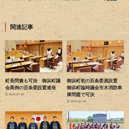
関連記事
町長問責も可決 御浜町議
御浜町初の百条委員設置
会異例の百条委設置連発
御浜町臨時議会市木消防車
庫問題で可決
2026-07-30
2026-07-29