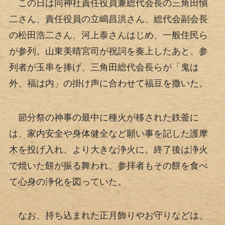
この日は同神社責任役員兼総代会長の三角田愼
二さん、責任役員の立嶋昌洪さん、総代会副会長
の松田浩二さん、河上泰さんはじめ、一般住民ら
が参列。山東美晴宮司が祝詞を奏上したあと、参
列者が玉串を捧げ、三角田総代会長らが「鬼は
外、福は内」の掛け声に合わせて福豆を撒いた。
節分祭の神事の最中に種火が移された鉄釜に
は、家内安全や身体健全など願い事を記した護摩
木を投げ入れ、より大きな浄火に。終了後は浄火
で焼いた餅が振る舞われ、参拝者もその餅を食べ
て心身の浄化を図っていた。
なお、持ち込まれた正月飾りやお守りなどは、