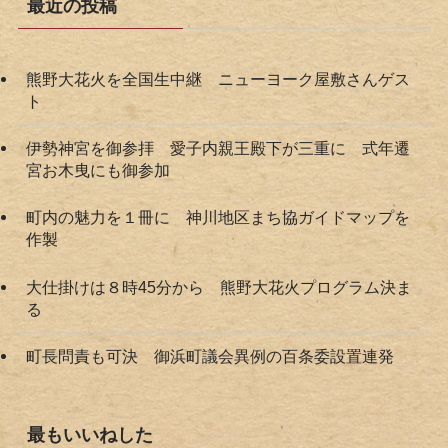
最近の投稿
熊野大花火を全国生中継 ニューヨーク屋敷さんゲス
ト
伊勢神宮を御参拝 愛子内親王殿下が三重に 式年遷
宮お木曳にも御参加
町内の魅力を１冊に 神川地区まち協ガイドマップを
作製
大仕掛けは８時45分から 熊野大花火プログラム決ま
る
町長問責も可決 御浜町議会異例の百条委設置連発
最もいいねした