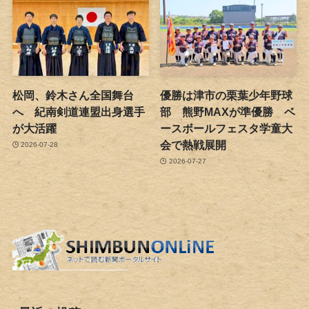
松岡、鈴木さん全国舞台
優勝は津市の栗葉少年野球
へ 紀南剣道連盟出身選手
部 熊野MAXが準優勝 ベ
が大活躍
ースボールフェスタ学童大
会で熱戦展開
2026-07-28
2026-07-27