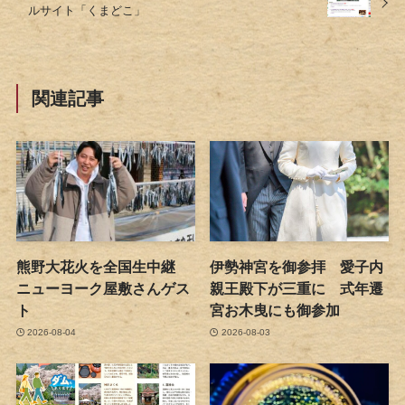
ルサイト「くまどこ」
関連記事
熊野大花火を全国生中継
伊勢神宮を御参拝 愛子内
ニューヨーク屋敷さんゲス
親王殿下が三重に 式年遷
ト
宮お木曳にも御参加
2026-08-04
2026-08-03