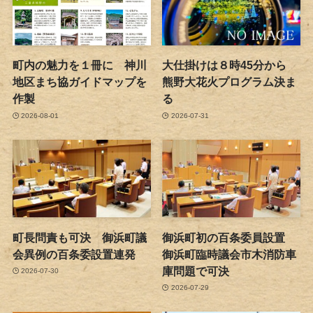
町内の魅力を１冊に 神川
大仕掛けは８時45分から
地区まち協ガイドマップを
熊野大花火プログラム決ま
作製
る
2026-08-01
2026-07-31
町長問責も可決 御浜町議
御浜町初の百条委員設置
会異例の百条委設置連発
御浜町臨時議会市木消防車
庫問題で可決
2026-07-30
2026-07-29