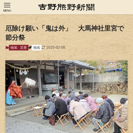
MENU
厄除け願い「鬼は外」 大馬神社里宮で
節分祭
2025-02-06
地域
災害
地域