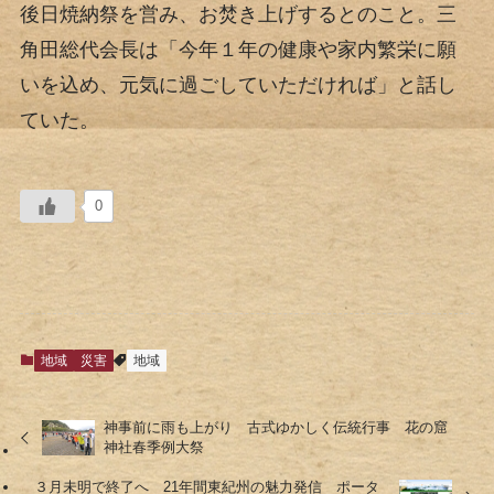
後日焼納祭を営み、お焚き上げするとのこと。三
角田総代会長は「今年１年の健康や家内繁栄に願
いを込め、元気に過ごしていただければ」と話し
ていた。
0
地域
災害
地域
神事前に雨も上がり 古式ゆかしく伝統行事 花の窟
神社春季例大祭
３月未明で終了へ 21年間東紀州の魅力発信 ポータ