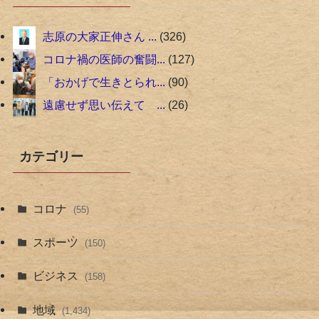
志原の大家正伸さん ...
326
コロナ禍の医師の奮闘...
127
「おかげで生きとられ...
90
遠慮せず思い伝えて ...
26
カテゴリー
コロナ
(55)
スポーツ
(150)
ビジネス
(158)
地域
(1,434)