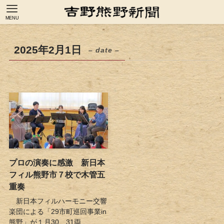
MENU
2025年2月1日
– date –
プロの演奏に感激 新日本
フィル熊野市７校で木管五
重奏
新日本フィルハーモニー交響
楽団による「29市町巡回事業in
熊野」が１月30、31両...