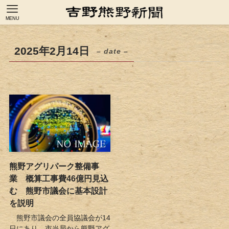
MENU
2025年2月14日
– date –
熊野アグリパーク整備事
業 概算工事費46億円見込
む 熊野市議会に基本設計
を説明
熊野市議会の全員協議会が14
日にあり、市当局から熊野アグ