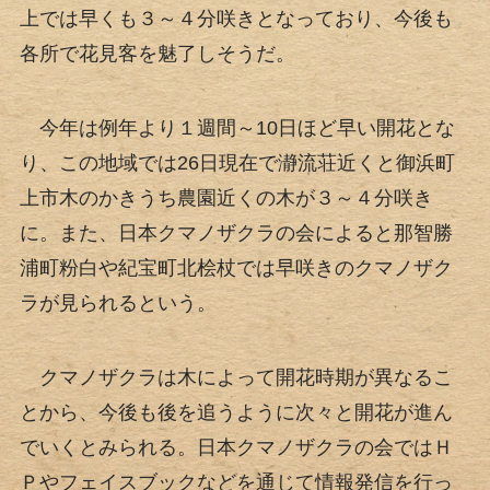
上では早くも３～４分咲きとなっており、今後も
各所で花見客を魅了しそうだ。
今年は例年より１週間～10日ほど早い開花とな
り、この地域では26日現在で瀞流荘近くと御浜町
上市木のかきうち農園近くの木が３～４分咲き
に。また、日本クマノザクラの会によると那智勝
浦町粉白や紀宝町北桧杖では早咲きのクマノザク
ラが見られるという。
クマノザクラは木によって開花時期が異なるこ
とから、今後も後を追うように次々と開花が進ん
でいくとみられる。日本クマノザクラの会ではＨ
Ｐやフェイスブックなどを通じて情報発信を行っ