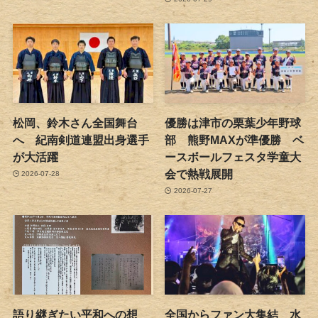
松岡、鈴木さん全国舞台
優勝は津市の栗葉少年野球
へ 紀南剣道連盟出身選手
部 熊野MAXが準優勝 ベ
が大活躍
ースボールフェスタ学童大
会で熱戦展開
2026-07-28
2026-07-27
語り継ぎたい平和への想
全国からファン大集結 水