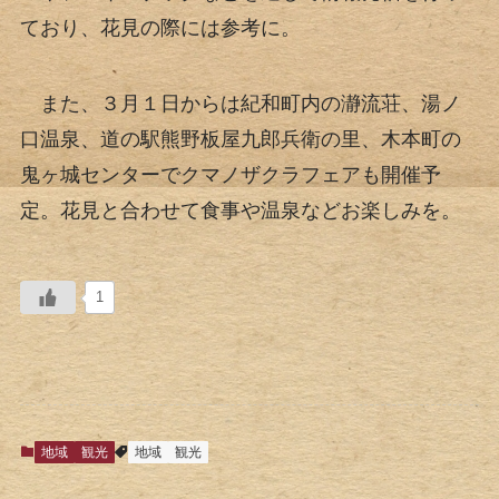
ており、花見の際には参考に。
また、３月１日からは紀和町内の瀞流荘、湯ノ
口温泉、道の駅熊野板屋九郎兵衛の里、木本町の
鬼ヶ城センターでクマノザクラフェアも開催予
定。花見と合わせて食事や温泉などお楽しみを。
1
地域
観光
地域
観光