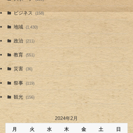
ビジネス
(158)
地域
(1,430)
政治
(211)
教育
(551)
災害
(36)
祭事
(119)
観光
(156)
2024年2月
月
火
水
木
金
土
日