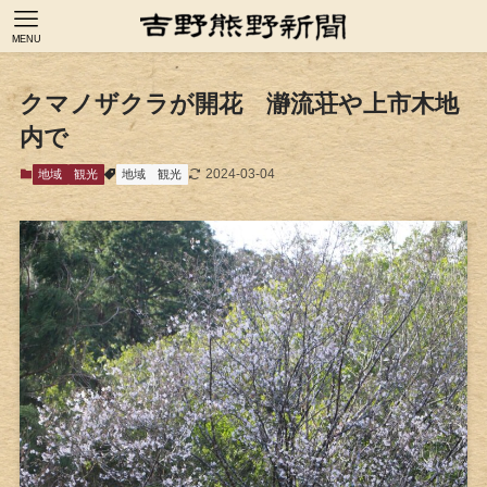
MENU
クマノザクラが開花 瀞流荘や上市木地
内で
2024-03-04
地域
観光
地域
観光