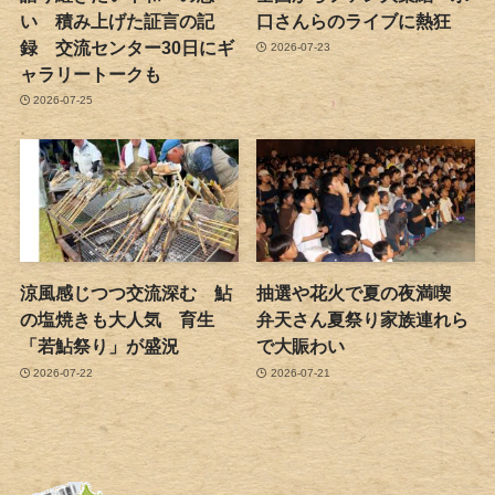
い 積み上げた証言の記
口さんらのライブに熱狂
録 交流センター30日にギ
2026-07-23
ャラリートークも
2026-07-25
涼風感じつつ交流深む 鮎
抽選や花火で夏の夜満喫
の塩焼きも大人気 育生
弁天さん夏祭り家族連れら
「若鮎祭り」が盛況
で大賑わい
2026-07-22
2026-07-21