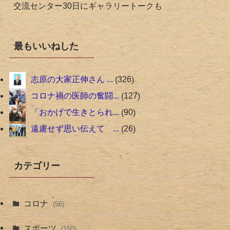
交流センター30日にギャラリートークも
最もいいねした
志原の大家正伸さん ...
326
コロナ禍の医師の奮闘...
127
「おかげで生きとられ...
90
遠慮せず思い伝えて ...
26
カテゴリー
コロナ
(55)
スポーツ
(150)