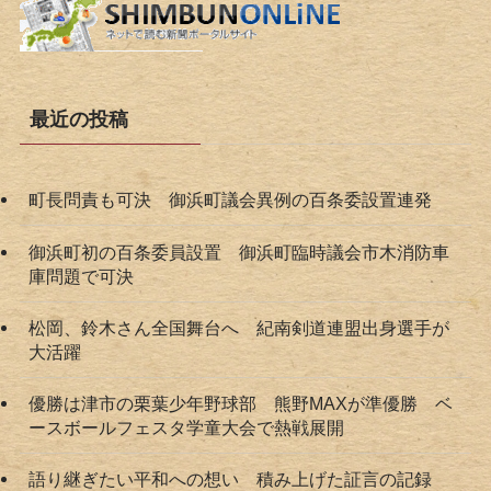
最近の投稿
町長問責も可決 御浜町議会異例の百条委設置連発
御浜町初の百条委員設置 御浜町臨時議会市木消防車
庫問題で可決
松岡、鈴木さん全国舞台へ 紀南剣道連盟出身選手が
大活躍
優勝は津市の栗葉少年野球部 熊野MAXが準優勝 ベ
ースボールフェスタ学童大会で熱戦展開
語り継ぎたい平和への想い 積み上げた証言の記録