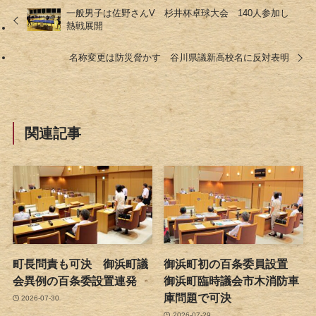
一般男子は佐野さんV 杉井杯卓球大会 140人参加し
熱戦展開
名称変更は防災脅かす 谷川県議新高校名に反対表明
関連記事
町長問責も可決 御浜町議
御浜町初の百条委員設置
会異例の百条委設置連発
御浜町臨時議会市木消防車
庫問題で可決
2026-07-30
2026-07-29