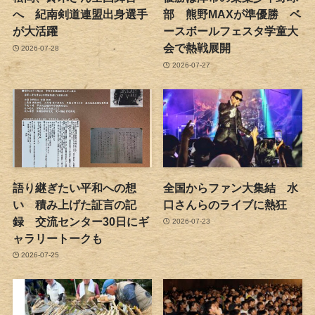
へ 紀南剣道連盟出身選手
部 熊野MAXが準優勝 ベ
が大活躍
ースボールフェスタ学童大
会で熱戦展開
2026-07-28
2026-07-27
語り継ぎたい平和への想
全国からファン大集結 水
い 積み上げた証言の記
口さんらのライブに熱狂
録 交流センター30日にギ
2026-07-23
ャラリートークも
2026-07-25