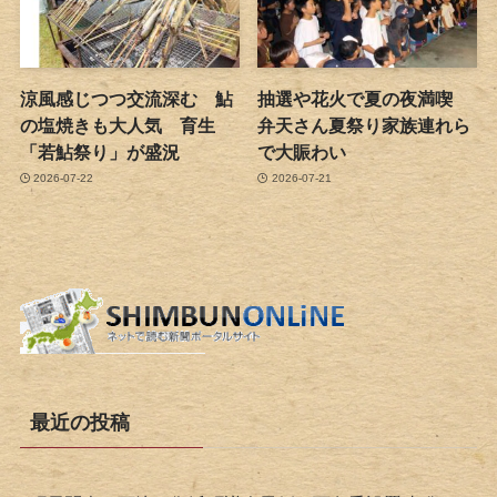
涼風感じつつ交流深む 鮎
抽選や花火で夏の夜満喫
の塩焼きも大人気 育生
弁天さん夏祭り家族連れら
「若鮎祭り」が盛況
で大賑わい
2026-07-22
2026-07-21
最近の投稿