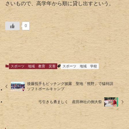
さいもので、高学年から順に貸し出すという。
0
スポーツ
地域
教育
災害
スポーツ
地域
学校
後藤投手もピッチング披露 聖地「熊野」で猛特訓
ソフトボールキャンプ
弓引きも勇ましく 産田神社の例大祭