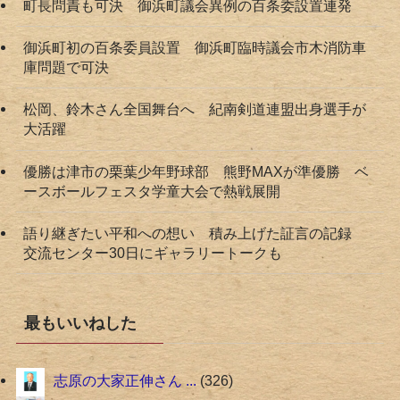
町長問責も可決 御浜町議会異例の百条委設置連発
御浜町初の百条委員設置 御浜町臨時議会市木消防車
庫問題で可決
松岡、鈴木さん全国舞台へ 紀南剣道連盟出身選手が
大活躍
優勝は津市の栗葉少年野球部 熊野MAXが準優勝 ベ
ースボールフェスタ学童大会で熱戦展開
語り継ぎたい平和への想い 積み上げた証言の記録
交流センター30日にギャラリートークも
最もいいねした
志原の大家正伸さん ...
326