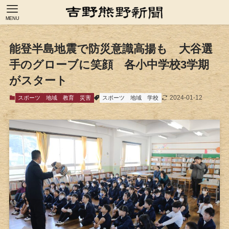
MENU
能登半島地震で防災意識高揚も 大谷選
手のグローブに笑顔 各小中学校3学期
がスタート
2024-01-12
スポーツ
地域
教育
災害
スポーツ
地域
学校