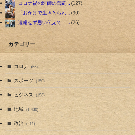
コロナ禍の医師の奮闘...
127
「おかげで生きとられ...
90
遠慮せず思い伝えて ...
26
カテゴリー
コロナ
(55)
スポーツ
(150)
ビジネス
(158)
地域
(1,430)
政治
(211)