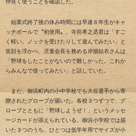
仲良く使うことを確認した。
始業式終了後の休み時間には早速６年生がキャ
ッチボールで〝初使用〟。寺前孝之丞君は「すご
く軽い。ノックを受けたりして遊んでみたい」と
笑顔を浮かべ、児童会長を務める岸畑結衣さんは
「野球をしたことがないので難しかった。これか
らみんなで使ってみたい」と話していた。
また、御浜町内の小中学校でも大谷選手から寄
贈されたグローブが届いた。各校３つずつで、グ
ローブとともに「野球しようぜ！」というメッセ
ージカードが添えられている。御浜小学校では届
いた３つのうち、ひとつは低学年用でサイズが小