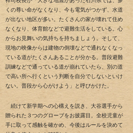
祥司校長が「大きな地震があった石川県では、多
くの尊い命がなくなり、今も電気がつかず、水道
が出ない地区が多い。たくさんの家が壊れて住め
なくなり、体育館などで避難生活をしている。心
からお見舞いの気持ちを持ちましょう。そして、
現地の映像からは建物の倒壊などで通れなくなっ
ている道がたくさんあることが分かる。普段避難
訓練などで通っている道が崩れていたら、別の道
で高い所へ行くという判断を自分でしないといけ
ない。普段から心がけよう」と呼びかけた。
続けて新学期への心構えを説き、大谷選手から
贈られた３つのグローブをお披露目。全校児童が
手に取って感触を確かめ、今後はルールを決めて