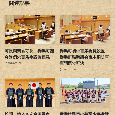
関連記事
町長問責も可決 御浜町議
御浜町初の百条委員設置
会異例の百条委設置連発
御浜町臨時議会市木消防車
庫問題で可決
2026-07-30
2026-07-29
松岡、鈴木さん全国舞台
優勝は津市の栗葉少年野球