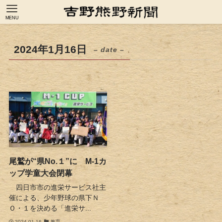
MENU
2024年1月16日
– date –
尾鷲が“県No.１”に M-1カ
ップ学童大会閉幕
四日市市の進栄サービス社主
催による、少年野球の県下Ｎ
Ｏ・１を決める「進栄サ...
2024-01-16
教育