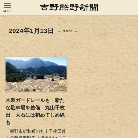
MENU
2024年1月13日
– date –
木製ガードレールも 新た
な駐車場を整備 丸山千枚
田 大石には初めてしめ縄
も
熊野市紀和町の丸山千枚田近
くの県道熊野矢ノ川線沿いにこ