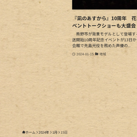
『凪のあすから』10周年 
ベントトークショーも大盛会
熊野市が背景モデルとして登場す
送開始10周年記念イベントが13日
会館で先島光役を務めた声優の...
2024-01-15
地域
ホーム
2024年
1月
15日