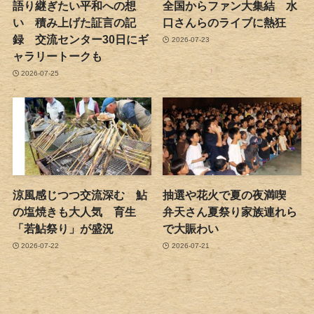
語り継ぎたい平和への想
全国からファン大集結 水
い 積み上げた証言の記
口さんらのライブに熱狂
録 交流センター30日にギ
2026-07-23
ャラリートークも
2026-07-25
涼風感じつつ交流深む 鮎
抽選や花火で夏の夜満喫
の塩焼きも大人気 育生
弁天さん夏祭り家族連れら
「若鮎祭り」が盛況
で大賑わい
2026-07-22
2026-07-21