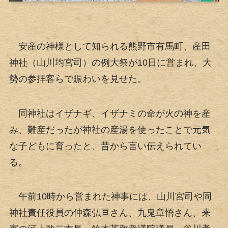
安産の神様として知られる熊野市有馬町、産田
神社（山川均宮司）の例大祭が10日に営まれ、大
勢の参拝客らで賑わいを見せた。
同神社はイザナギ、イザナミの命が火の神を産
み、難産だったが神社の産湯を使ったことで元気
な子どもに育ったと、昔から言い伝えられてい
る。
午前10時から営まれた神事には、山川宮司や同
神社責任役員の仲森弘亘さん、九鬼章悟さん、来