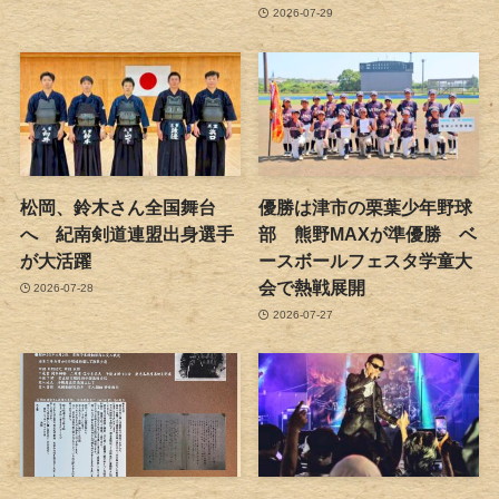
2026-07-29
松岡、鈴木さん全国舞台
優勝は津市の栗葉少年野球
へ 紀南剣道連盟出身選手
部 熊野MAXが準優勝 ベ
が大活躍
ースボールフェスタ学童大
会で熱戦展開
2026-07-28
2026-07-27