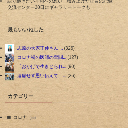
語り継ぎたい平和への想い 積み上げた証言の記録
交流センター30日にギャラリートークも
最もいいねした
志原の大家正伸さん ...
326
コロナ禍の医師の奮闘...
127
「おかげで生きとられ...
90
遠慮せず思い伝えて ...
26
カテゴリー
コロナ
(55)