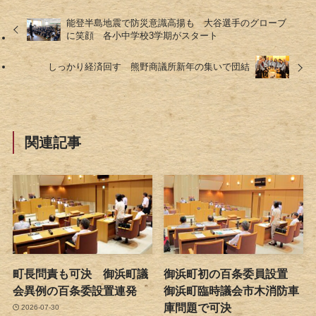
能登半島地震で防災意識高揚も 大谷選手のグローブ
に笑顔 各小中学校3学期がスタート
しっかり経済回す 熊野商議所新年の集いで団結
関連記事
町長問責も可決 御浜町議
御浜町初の百条委員設置
会異例の百条委設置連発
御浜町臨時議会市木消防車
庫問題で可決
2026-07-30