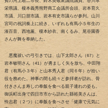
賓の河上敢二市長、鈴木英敬衆議院議員、谷川孝
栄県議、榎本義秀熊野商工会議所会頭、岩本育久
市議、川口朋市議、岩本有史市議らが参列。山川
宮司の祝詞奏上に続き、いずれも有馬小５年生の
湊百音、西地薫、榎本紗衣、南くるみ、尾谷園香
さんが舞を奉納した。
悪魔祓いの弓引きでは、山下太郎さん（67）と
岩本敏明さん（41）が勇ましく矢を放ち、中田翔
君（有馬小３年）と山本秀人君（同６年）が拾い
役を務めた。神事の間も続々と参拝者が訪れ、骨
付きさんま寿しの奉飯を食べる親子連れの姿も。
御浜町出身で四日市市から訪れた縣裕美さんは、
怜志君（２つ）に奉飯を食べさせ「健康で元気に