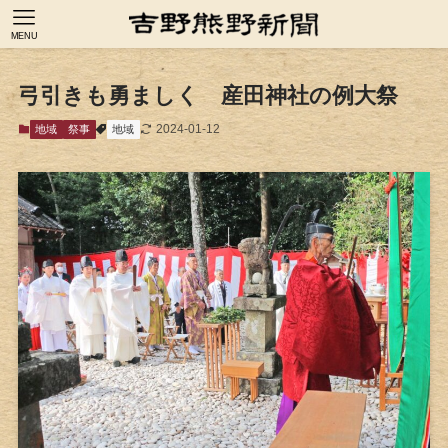
MENU
弓引きも勇ましく 産田神社の例大祭
2024-01-12
地域
祭事
地域