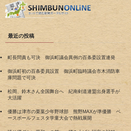
最近の投稿
町長問責も可決 御浜町議会異例の百条委設置連発
御浜町初の百条委員設置 御浜町臨時議会市木消防車
庫問題で可決
松岡、鈴木さん全国舞台へ 紀南剣道連盟出身選手が
大活躍
優勝は津市の栗葉少年野球部 熊野MAXが準優勝 ベ
ースボールフェスタ学童大会で熱戦展開