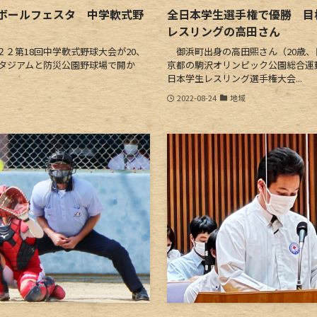
ボールフェスタ 中学軟式野
全日本学生選手権で優勝 
レスリングの高田さん
２第18回中学軟式野球大会が20、
御浜町出身の高田煕さん（20歳、日
スタジアムと防災公園野球場で開か
京都の駒沢オリンピック公園総合運
日本学生レスリング選手権大会...
2022-08-24
地域