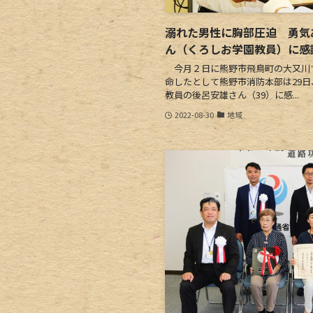
溺れた男性に胸部圧迫 勇気
ん（くろしお学園教員）に感
今月２日に熊野市飛鳥町の大又川で
命したとして熊野市消防本部は29
教員の後呂安雄さん（39）に感...
2022-08-30
地域