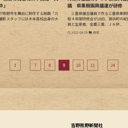
ネ」
識 県果樹振興議連が研修
が熊野市を舞台に制作する映画「カ
三重県議会議員で作る三重県果樹
。撮影スタッフには木本高校出身の大
和４年度研修会が18日、御浜町の紀
員と生産者、全農三重、ＪＡ伊...
2022-08-19
地域
1
...
7
8
9
10
11
...
24
吉野熊野新聞社