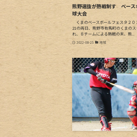
熊野選抜が熱戦制す ベース
球大会
くまのベースボールフェスタ２０２
21の両日、熊野市有馬町のくまの
れ、８チームによる熱戦の末、熊...
2022-08-25
地域