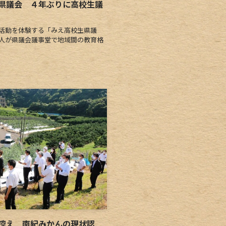
県議会 ４年ぶりに高校生議
活動を体験する「みえ高校生県議
6人が県議会議事堂で地域間の教育格
控え 南紀みかんの現状認