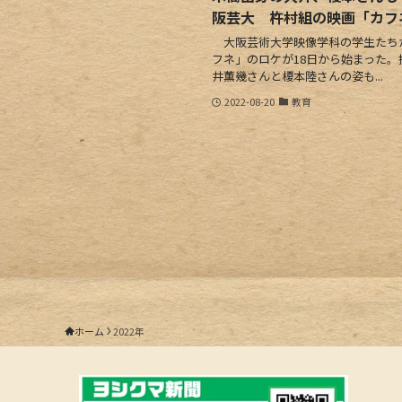
阪芸大 杵村組の映画「カフ
大阪芸術大学映像学科の学生たち
フネ」のロケが18日から始まった
井薫幾さんと榎本陸さんの姿も...
2022-08-20
教育
ホーム
2022年