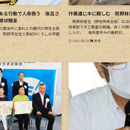
ある行動で人命救う 後呂さ
作業通じ木に親しむ 熊野林
謝状贈呈
熊野林星会（野地伸卓会長）は28
倶楽部で木工教室を開催。多くの親
遊泳中に溺れた70歳代の男性を救
しんだ。 毎年夏休みの最終日...
日、熊野市在住で東紀州くろしお学園
2022-08-29
教育