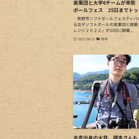
実業団と大学6チームが来熊
ボールフェス 25日までト
熊野市ソフトボールフェスティバ
る女子ソフトボールの実業団と強豪
レンジ２０２２」が23日に開幕...
2022-08-23
地域
木高出身の大井、榎本さんも