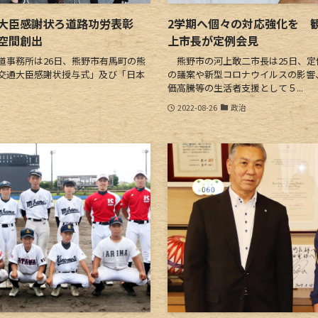
 大臣感謝状ろ道路功労表彰
2学期へ個々の対応強化を 観
空間創出
上市長が定例会見
事務所は26日、熊野市有馬町の熊
熊野市の河上敢二市長は25日、定
交通大臣感謝状授与式」及び「日本
の議案や新型コロナウイルスの影響
価高騰等の生活者支援として５...
2022-08-26
政治