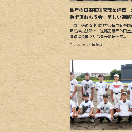
長年の国道花壇管理を評価
浜街道おもう会 美しい道路
国土交通省中部地方整備局紀勢国道
野維持出張所で「道路愛護団体国土
道路協会道路功労者表彰伝達式...
2022-08-27
地域