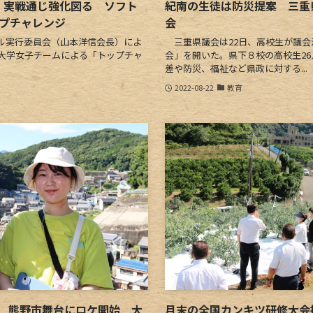
 実戦通じ強化図る ソフト
紀南の生徒は防災提案 三重
ップチャレンジ
会
ル実行委員会（山本洋信会長）によ
三重県議会は22日、高校生が議会
大学女子チームによる「トップチャ
会」を開いた。県下８校の高校生2
差や防災、福祉など県政に対する...
2022-08-22
教育
 熊野市舞台にロケ開始 大
月末の全国カンキツ研修大会