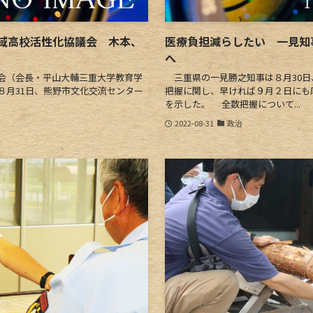
域高校活性化協議会 木本、
医療負担減らしたい 一見知
へ
会（会長・平山大輔三重大学教育学
三重県の一見勝之知事は８月30日
８月31日、熊野市文化交流センター
把握に関し、早ければ９月２日にも
を示した。 全数把握について...
2022-08-31
政治