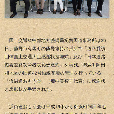
国土交通省中部地方整備局紀勢国道事務所は26
日、熊野市有馬町の熊野維持出張所で「道路愛護
団体国土交通大臣感謝状授与式」及び「日本道路
協会道路功労者表彰伝達式」を実施。御浜町阿田
和地区の国道42号沿線花壇の管理を行っている
「浜街道おもう会」（畑中美智子代表）に感謝状
と表彰状が手渡された。
浜街道おもう会は平成16年から御浜町阿田和地