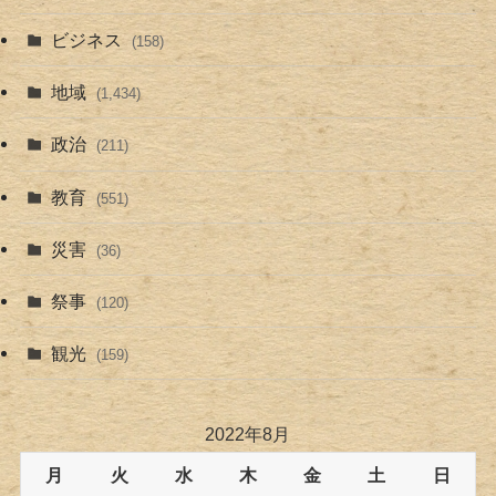
ビジネス
(158)
地域
(1,434)
政治
(211)
教育
(551)
災害
(36)
祭事
(120)
観光
(159)
2022年8月
月
火
水
木
金
土
日