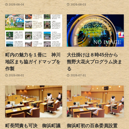
2026-08-04
2026-08-03
町内の魅力を１冊に 神川
大仕掛けは８時45分から
地区まち協ガイドマップを
熊野大花火プログラム決ま
作製
る
2026-08-01
2026-07-31
町長問責も可決 御浜町議
御浜町初の百条委員設置