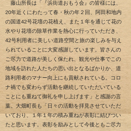
藤山所長は「『浜街道おもう会』の皆様には、
20年近くにわたって春・秋の年２回、阿田和地内
の国道42号花壇の花植え、また１年を通じて花の
水やり花壇の除草作業を熱心に行っていただき、
42号利用者に美しい道路空間と旅の楽しみを与え
られていることに大変感謝しています。皆さんの
ご尽力で道路が美しく保たれ、観光や仕事でこの
地域を訪れた人たちの思い出となるばかりか、道
路利用者のマナー向上にも貢献されている。コロ
ナ禍でも変わらず活動を継続していただいている
ことにも重ねて御礼を申し上げます」と感謝の言
葉。大畑町長も「日々の活動を拝見させていただ
いており、１年１年の積み重ねが表彰に結びつい
たと思います。表彰を励みとして今後ともご尽力