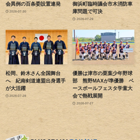
会異例の百条委設置連発
御浜町臨時議会市木消防車
庫問題で可決
2026-07-30
2026-07-29
松岡、鈴木さん全国舞台
優勝は津市の栗葉少年野球
へ 紀南剣道連盟出身選手
部 熊野MAXが準優勝 ベ
が大活躍
ースボールフェスタ学童大
会で熱戦展開
2026-07-28
2026-07-27