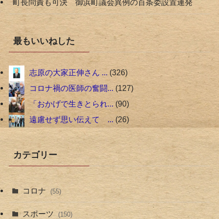
町長問責も可決 御浜町議会異例の百条委設置連発
最もいいねした
志原の大家正伸さん ...
326
コロナ禍の医師の奮闘...
127
「おかげで生きとられ...
90
遠慮せず思い伝えて ...
26
カテゴリー
コロナ
(55)
スポーツ
(150)