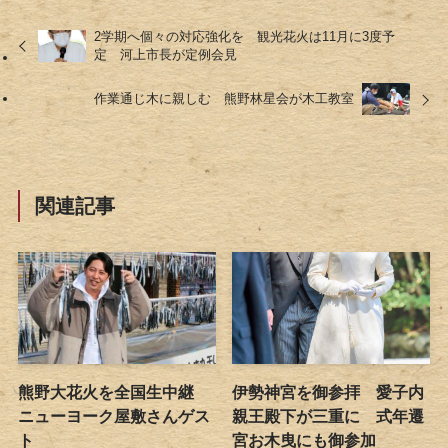
2学期へ個々の対応強化を 観光花火は11月に3度予
定 河上市長が定例会見
作業通じ木に親しむ 熊野林星会が木工教室
関連記事
熊野大花火を全国生中継
伊勢神宮を御参拝 愛子内
ニューヨーク屋敷さんゲス
親王殿下が三重に 式年遷
ト
宮お木曳にも御参加