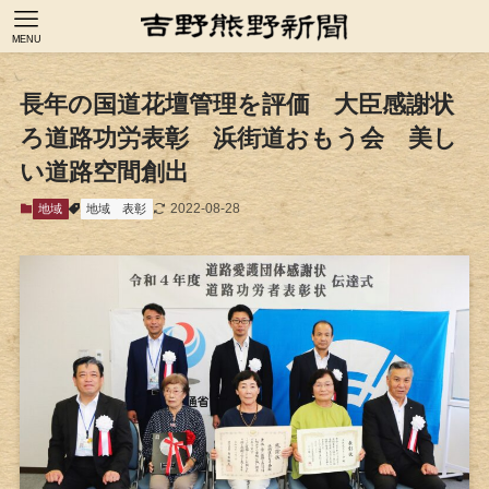
MENU
長年の国道花壇管理を評価 大臣感謝状
ろ道路功労表彰 浜街道おもう会 美し
い道路空間創出
2022-08-28
地域
地域
表彰