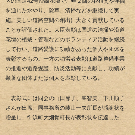
区の国道42号沿線花壇で、年２回の花植えや年間
を通じた水やり、除草、清掃などを継続して実
施。美しい道路空間の創出に大きく貢献している
ことが評価された。大臣表彰は国道の清掃や沿道
花壇の植栽・管理などのボランティア活動を継続
して行い、道路愛護に功績があった個人や団体を
表彰するもの。一方の功労者表彰は道路整備事業
の推進や道路愛護、防災活動等に貢献し、功績が
顕著な団体または個人を表彰している。
表彰式には同会の山田節子、峯智美、下川順子
さんが出席。同事務所の藤山一夫所長が感謝状を
贈呈し、御浜町大畑覚町長が表彰状を伝達した。