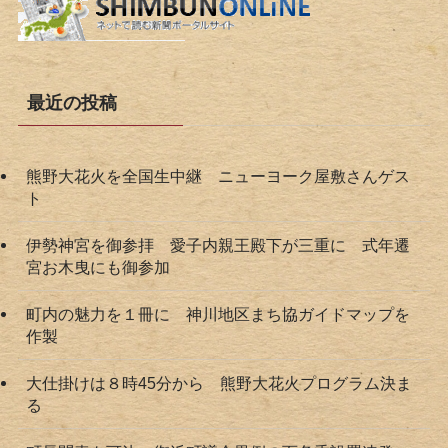
最近の投稿
熊野大花火を全国生中継 ニューヨーク屋敷さんゲス
ト
伊勢神宮を御参拝 愛子内親王殿下が三重に 式年遷
宮お木曳にも御参加
町内の魅力を１冊に 神川地区まち協ガイドマップを
作製
大仕掛けは８時45分から 熊野大花火プログラム決ま
る