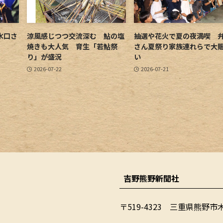
水口さ
涼風感じつつ交流深む 鮎の塩
抽選や花火で夏の夜満喫 
焼きも大人気 育生「若鮎祭
さん夏祭り家族連れらで大
り」が盛況
い
2026-07-22
2026-07-21
吉野熊野新聞社
〒519-4323 三重県熊野市