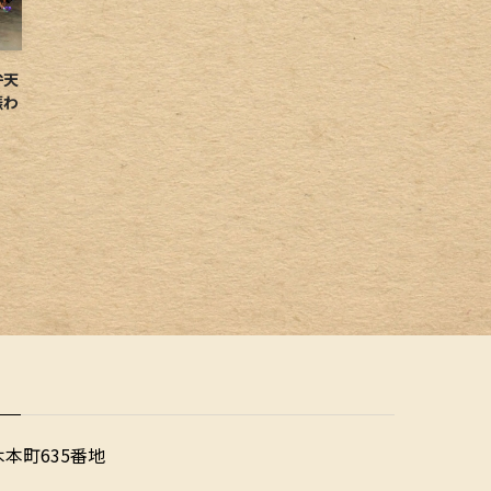
弁天
賑わ
木本町635番地