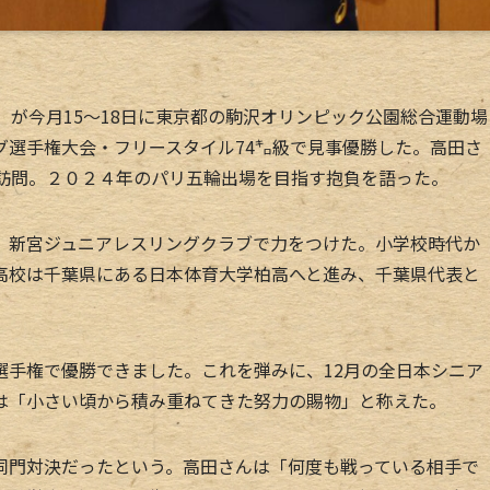
が今月15～18日に東京都の駒沢オリンピック公園総合運動場
グ選手権大会・フリースタイル74㌔級で見事優勝した。高田さ
敬訪問。２０２４年のパリ五輪出場を目指す抱負を語った。
新宮ジュニアレスリングクラブで力をつけた。小学校時代か
高校は千葉県にある日本体育大学柏高へと進み、千葉県代表と
手権で優勝できました。これを弾みに、12月の全日本シニア
は「小さい頃から積み重ねてきた努力の賜物」と称えた。
門対決だったという。高田さんは「何度も戦っている相手で