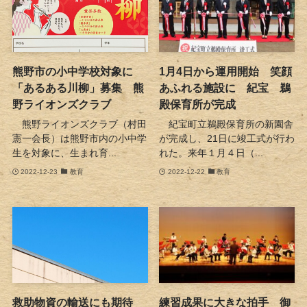
熊野市の小中学校対象に
1月4日から運用開始 笑顔
「あるある川柳」募集 熊
あふれる施設に 紀宝 鵜
野ライオンズクラブ
殿保育所が完成
熊野ライオンズクラブ（村田
紀宝町立鵜殿保育所の新園舎
憲一会長）は熊野市内の小中学
が完成し、21日に竣工式が行わ
生を対象に、生まれ育...
れた。来年１月４日（...
2022-12-23
教育
2022-12-22
教育
救助物資の輸送にも期待
練習成果に大きな拍手 御