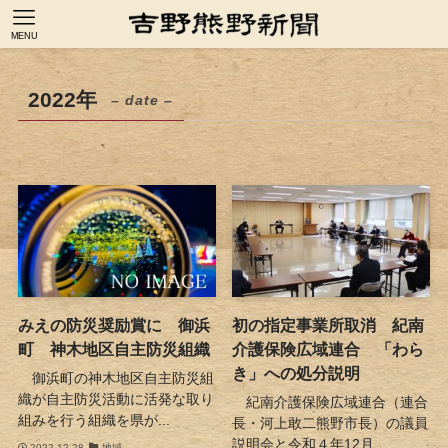
MENU
2022年
– date –
みえの防災奨励賞に 御浜
初の指定事業所取消 紀南
町 神木地区自主防災組織
介護保険広域連合 「わら
き」への処分説明
御浜町の神木地区自主防災組
織が自主防災活動に活発な取り
紀南介護保険広域連合（連合
組みを行う組織を県が...
長・河上敢二熊野市長）の議員
説明会と令和４年12月...
2022-12-28
地域