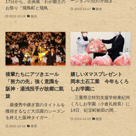
ーションの点灯が始ま...
17日から、企画展「わが郷土の
お祭り『飛鳥町と飛鳥...
2022-12-17
観光
2022-12-19
観光
後輩たちにアツきエール
嬉しいXマスプレゼント
「努力の先」強く意識を
岡本土石工業 今年もくろ
阪神・湯浅投手が故郷に凱
しお学園に
旋
三重県立特別支援学校東紀州
くろしお学園（小倉礼校長）に
最優秀中継ぎ賞のタイトルを
14日、紀宝町鮒田の岡...
獲得するなど大活躍のシーズン
を終えた阪神タイガー...
2022-12-15
教育
2022-12-16
教育