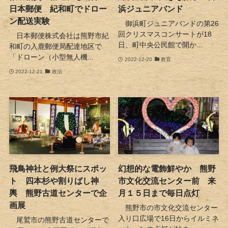
日本郵便 紀和町でドロー
浜ジュニアバンド
ン配送実験
御浜町ジュニアバンドの第26
回クリスマスコンサートが18
日本郵便株式会社は熊野市紀
日、町中央公民館で開か...
和町の入鹿郵便局配達地区で
「ドローン（小型無人機...
2022-12-20
教育
2022-12-21
政治
飛鳥神社と例大祭にスポッ
幻想的な電飾鮮やか 熊野
ト 四本杉や割りばし神
市文化交流センター前 来
輿 熊野古道センターで企
月１５日まで毎日点灯
画展
熊野市の市文化交流センター
入り口広場で16日からイルミネ
尾鷲市の熊野古道センターで