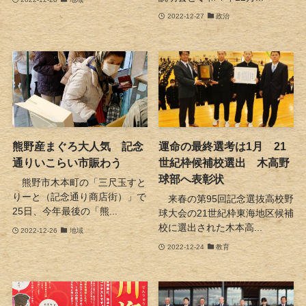
2022-12-27
政治
熊野産まぐろ大人気 記念
運命の最終選考は1月 21
通りいこらい市賑わう
世紀枠候補校選出 木高野
球部へ表彰状
熊野市木本町の「三尺玉すと
りーと（記念通り商店街）」で
来春の第95回記念選抜高校野
25日、今年最後の「熊...
球大会の21世紀枠東海地区候補
校に選出された木本高...
2022-12-26
地域
2022-12-24
教育