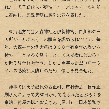
れた。氏子総代らが醸造した「どぶろく」を神前
に奉納し、五穀豊穣に感謝の意を表した。
東海地方では大森神社と伊勢神宮、白川郷の三
ヵ所が「どぶろく」の醸造を認められている。毎
年、大森神社の例大祭は８００年有余年の歴史を
持ち、「どぶろく祭り」として来場者にどぶろく
が振る舞われ賑わう。しかし今年も新型コロナウ
イルス感染拡大防止のため、催しを見合せた。
神事では氏子総代の西正司、市村善之、檜作正
則さんによって約30日かけて造られたどぶろくを
奉納。祷屋の橋本智英さん（尾川）、田本繁和さ