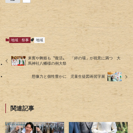
地域
祭事
地域
来賓や舞姫も〝復活〟 「絆の場」が祝意に満つ 大
馬神社八幡様の例大祭
想像力と個性豊かに 児童生徒図画習字展
関連記事