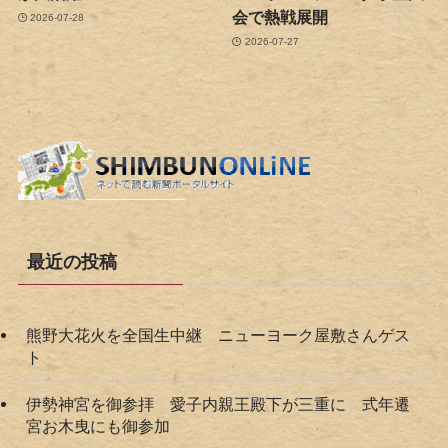
会で熱戦展開
2026-07-28
2026-07-27
最近の投稿
熊野大花火を全国生中継 ニューヨーク屋敷さんゲス
ト
伊勢神宮を御参拝 愛子内親王殿下が三重に 式年遷
宮お木曳にも御参加