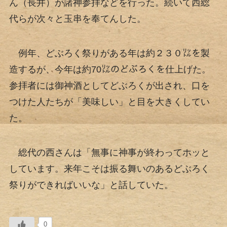
ん（長井）が諸神参拝などを行った。続いて西総
代らが次々と玉串を奉てんした。
例年、どぶろく祭りがある年は約２３０㍑を製
造するが、今年は約70㍑のどぶろくを仕上げた。
参拝者には御神酒としてどぶろくが出され、口を
つけた人たちが「美味しい」と目を大きくしてい
た。
総代の西さんは「無事に神事が終わってホッと
しています。来年こそは振る舞いのあるどぶろく
祭りができればいいな」と話していた。
0