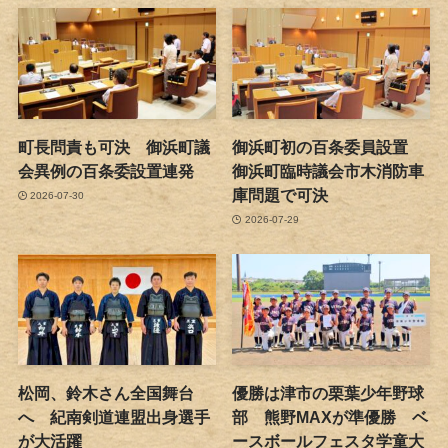
町長問責も可決 御浜町議
御浜町初の百条委員設置
会異例の百条委設置連発
御浜町臨時議会市木消防車
庫問題で可決
2026-07-30
2026-07-29
松岡、鈴木さん全国舞台
優勝は津市の栗葉少年野球
へ 紀南剣道連盟出身選手
部 熊野MAXが準優勝 ベ
が大活躍
ースボールフェスタ学童大