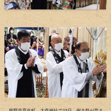
熊野市育生町、大森神社で23日、例大祭が営ま