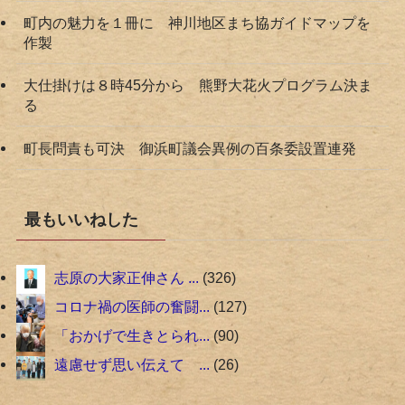
町内の魅力を１冊に 神川地区まち協ガイドマップを
作製
大仕掛けは８時45分から 熊野大花火プログラム決ま
る
町長問責も可決 御浜町議会異例の百条委設置連発
最もいいねした
志原の大家正伸さん ...
326
コロナ禍の医師の奮闘...
127
「おかげで生きとられ...
90
遠慮せず思い伝えて ...
26