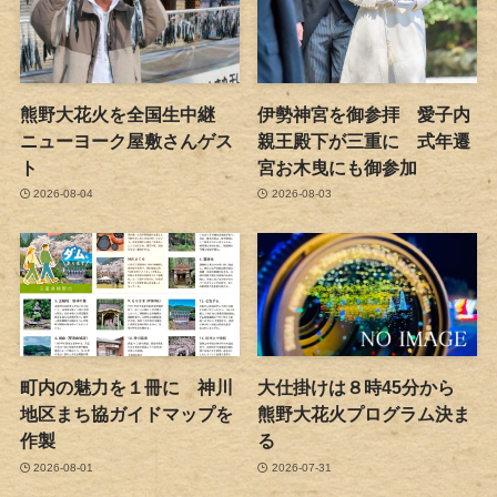
熊野大花火を全国生中継
伊勢神宮を御参拝 愛子内
ニューヨーク屋敷さんゲス
親王殿下が三重に 式年遷
ト
宮お木曳にも御参加
2026-08-04
2026-08-03
町内の魅力を１冊に 神川
大仕掛けは８時45分から
地区まち協ガイドマップを
熊野大花火プログラム決ま
作製
る
2026-08-01
2026-07-31