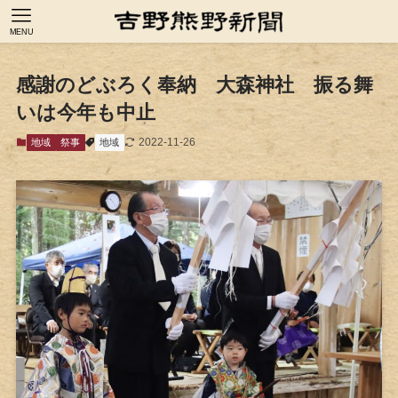
MENU
感謝のどぶろく奉納 大森神社 振る舞
いは今年も中止
2022-11-26
地域
祭事
地域