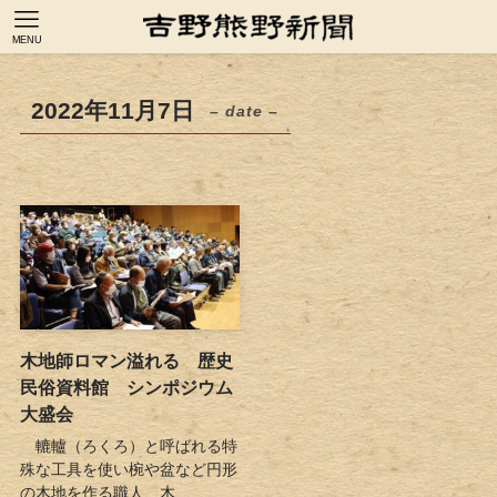
MENU
2022年11月7日
– date –
木地師ロマン溢れる 歴史
民俗資料館 シンポジウム
大盛会
轆轤（ろくろ）と呼ばれる特
殊な工具を使い椀や盆など円形
の木地を作る職人、木...