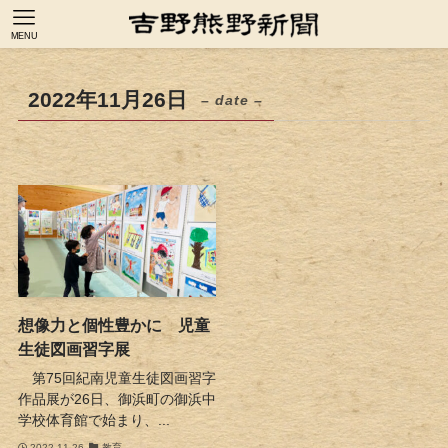
MENU
2022年11月26日
– date –
想像力と個性豊かに 児童
生徒図画習字展
第75回紀南児童生徒図画習字
作品展が26日、御浜町の御浜中
学校体育館で始まり、...
2022-11-26
教育