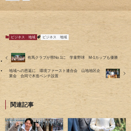
ビジネス
地域
ビジネス
地域
有馬クラブが県No.1に 学童野球 M-1カップも優勝
地域への恩返に 環境ファースト連合会 山地地区企
業会 合同で木造ベンチ設置
関連記事