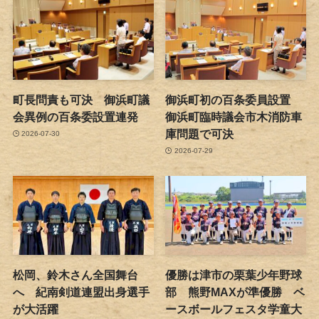
町長問責も可決 御浜町議
御浜町初の百条委員設置
会異例の百条委設置連発
御浜町臨時議会市木消防車
庫問題で可決
2026-07-30
2026-07-29
松岡、鈴木さん全国舞台
優勝は津市の栗葉少年野球
へ 紀南剣道連盟出身選手
部 熊野MAXが準優勝 ベ
が大活躍
ースボールフェスタ学童大