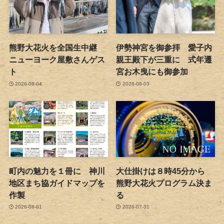
熊野大花火を全国生中継
伊勢神宮を御参拝 愛子内
ニューヨーク屋敷さんゲス
親王殿下が三重に 式年遷
ト
宮お木曳にも御参加
2026-08-04
2026-08-03
町内の魅力を１冊に 神川
大仕掛けは８時45分から
地区まち協ガイドマップを
熊野大花火プログラム決ま
作製
る
2026-08-01
2026-07-31