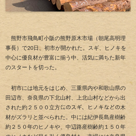
熊野市飛鳥町小阪の熊野原木市場（朝尾高明理
事長）で20日、初市が開かれた。スギ、ヒノキを
中心に優良材が豊富に揃う中、活気に満ちた新年
のスタートを切った。
初市には地元をはじめ、三重県内や和歌山県の
田辺市、奈良県の下北山村、上北山村などから出
された約２５００立方㍍のスギ、ヒノキなどの木
材がズラリと並べられた。中には紀伊長島産樹齢
約２５０年のヒノキや、中辺路産樹齢約１５０年