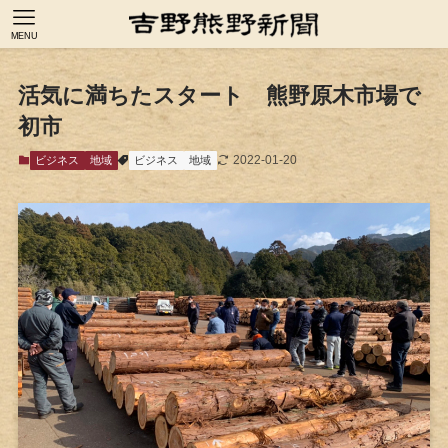
MENU
活気に満ちたスタート 熊野原木市場で
初市
2022-01-20
ビジネス
地域
ビジネス
地域