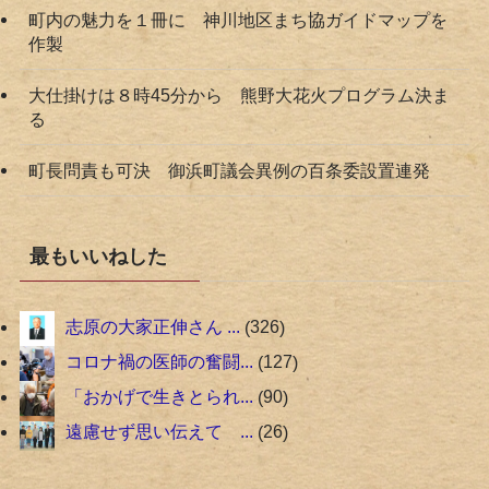
町内の魅力を１冊に 神川地区まち協ガイドマップを
作製
大仕掛けは８時45分から 熊野大花火プログラム決ま
る
町長問責も可決 御浜町議会異例の百条委設置連発
最もいいねした
志原の大家正伸さん ...
326
コロナ禍の医師の奮闘...
127
「おかげで生きとられ...
90
遠慮せず思い伝えて ...
26