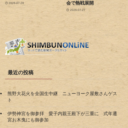
会で熱戦展開
2026-07-28
2026-07-27
最近の投稿
熊野大花火を全国生中継 ニューヨーク屋敷さんゲス
ト
伊勢神宮を御参拝 愛子内親王殿下が三重に 式年遷
宮お木曳にも御参加