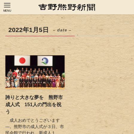
MENU
2022年1月5日
– date –
誇りと大きな夢を 熊野市
成人式 151人の門出を祝
う
成人おめでとうございます
―。熊野市の成人式が３日、市
民会館で行われ、新成人１...