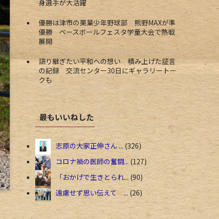
身選手が大活躍
優勝は津市の栗葉少年野球部 熊野MAXが準
優勝 ベースボールフェスタ学童大会で熱戦
展開
語り継ぎたい平和への想い 積み上げた証言
の記録 交流センター30日にギャラリートー
クも
最もいいねした
志原の大家正伸さん ...
326
コロナ禍の医師の奮闘...
127
「おかげで生きとられ...
90
遠慮せず思い伝えて ...
26