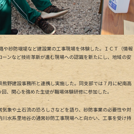
道路や砂防堰堤など建設業の工事現場を体験した。ＩＣＴ（情報
ローンなど技術革新が進む現場への認識を新たにし、地域の安
熊野建設事務所と連携し実施した。同支部では７月に紀南高
今回、関心を強めた生徒が職場体験研修に参加した。
気象や土石流の恐ろしさなどを語り、砂防事業の必要性や対
内川水系里地谷の通常砂防工事現場へと向かい、工事を受け持