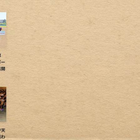
球部
ボー
展開
弁天
賑わ