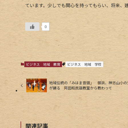
ています。少しでも関心を持ってもらい、将来、
0
ビジネス
地域
教育
ビジネス
地域
学校
地域伝統の「みはま音頭」 御浜、神志山小の
が踊る 阿田和民謡教室から教わって
関連記事