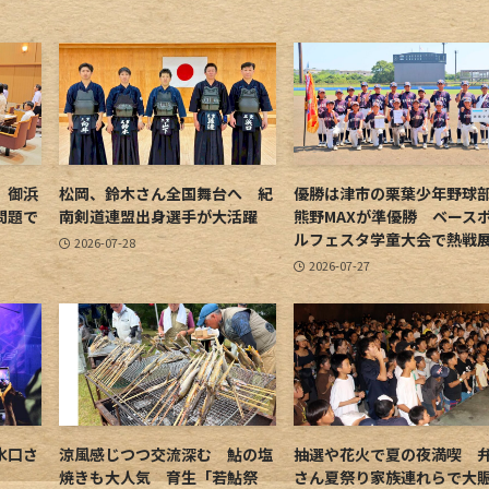
 御浜
松岡、鈴木さん全国舞台へ 紀
優勝は津市の栗葉少年野
問題で
南剣道連盟出身選手が大活躍
熊野MAXが準優勝 ベース
ルフェスタ学童大会で熱戦
2026-07-28
2026-07-27
水口さ
涼風感じつつ交流深む 鮎の塩
抽選や花火で夏の夜満喫 
焼きも大人気 育生「若鮎祭
さん夏祭り家族連れらで大