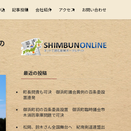
申込
記事投稿
会社紹介
アクセス
お問い合わせ
の
最近の投稿
町長問責も可決 御浜町議会異例の百条委設
置連発
御浜町初の百条委員設置 御浜町臨時議会市
木消防車庫問題で可決
松岡、鈴木さん全国舞台へ 紀南剣道連盟出