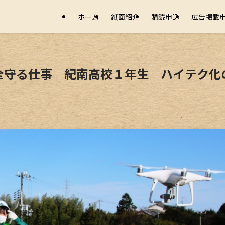
ホーム
紙面紹介
購読申込
広告掲載
全守る仕事 紀南高校１年生 ハイテク化