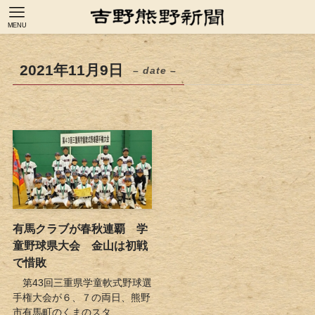
MENU
2021年11月9日
– date –
有馬クラブが春秋連覇 学
童野球県大会 金山は初戦
で惜敗
第43回三重県学童軟式野球選
手権大会が６、７の両日、熊野
市有馬町のくまのスタ...