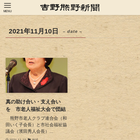
MENU
2021年11月10日
– date –
真の助け合い・支え合い
を 市老人福祉大会で団結
熊野市老人クラブ連合会（和
田いく子会長）と市社会福祉協
議会（濱田秀人会長）...
2021-11-10
地域