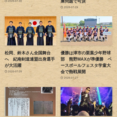
庫問題で可決
2026-07-30
2026-07-29
松岡、鈴木さん全国舞台
優勝は津市の栗葉少年野球
へ 紀南剣道連盟出身選手
部 熊野MAXが準優勝 ベ
が大活躍
ースボールフェスタ学童大
会で熱戦展開
2026-07-28
2026-07-27