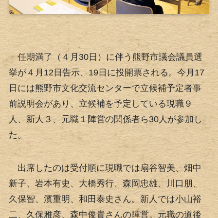
任期満了（４月30日）に伴う熊野市議会議員選
挙が４月12日告示、19日に投開票される。今月17
日には熊野市文化交流センターで立候補予定者事
前説明会があり、立候補を予定している現職９
人、新人３、元職１陣営の関係者ら30人が参加し
た。
出席したのは受付順に現職では扇谷智美、畑中
新子、岩本有史、大橋秀行、森岡忠雄、川口朋、
久保智、濱重明、和田泰史さん。新人では小山裕
二、久保雅彦、森中俊貴さんの陣営。元職の道後