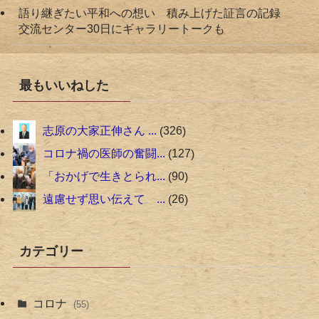
語り継ぎたい平和への想い 積み上げた証言の記録
交流センター30日にギャラリートークも
最もいいねした
志原の大家正伸さん ...
326
コロナ禍の医師の奮闘...
127
「おかげで生きとられ...
90
遠慮せず思い伝えて ...
26
カテゴリー
コロナ
(55)