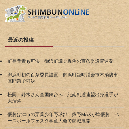
最近の投稿
町長問責も可決 御浜町議会異例の百条委設置連発
御浜町初の百条委員設置 御浜町臨時議会市木消防車
庫問題で可決
松岡、鈴木さん全国舞台へ 紀南剣道連盟出身選手が
大活躍
優勝は津市の栗葉少年野球部 熊野MAXが準優勝 ベ
ースボールフェスタ学童大会で熱戦展開