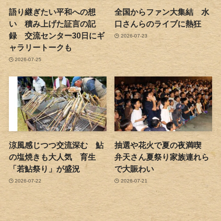
語り継ぎたい平和への想
全国からファン大集結 水
い 積み上げた証言の記
口さんらのライブに熱狂
録 交流センター30日にギ
2026-07-23
ャラリートークも
2026-07-25
涼風感じつつ交流深む 鮎
抽選や花火で夏の夜満喫
の塩焼きも大人気 育生
弁天さん夏祭り家族連れら
「若鮎祭り」が盛況
で大賑わい
2026-07-22
2026-07-21