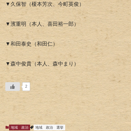
▼久保智（榎本芳次、今町英俊）
▼濱重明（本人、喜田裕一郎）
▼和田泰史（和田仁）
▼森中俊貴（本人、森中まり）
2
地域
政治
地域
政治
選挙