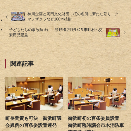
神川企画と岡田文化財団 桜の名所に新たな彩り ク
マノザクラなど160本植樹
子どもたちの事故防止に 熊野RC熊野LC５市町村へ交
安用品贈呈
関連記事
町長問責も可決 御浜町議
御浜町初の百条委員設置
会異例の百条委設置連発
御浜町臨時議会市木消防車