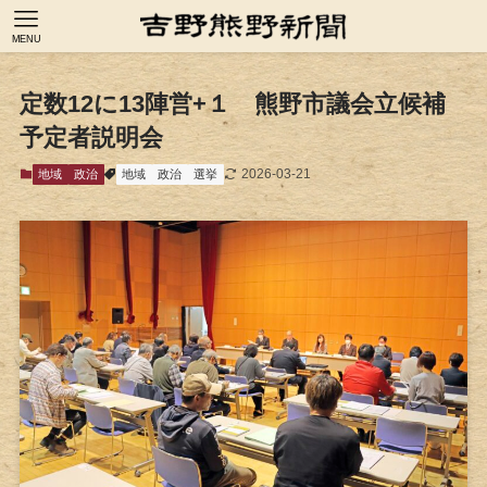
MENU
定数12に13陣営+１ 熊野市議会立候補
予定者説明会
2026-03-21
地域
政治
地域
政治
選挙