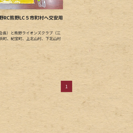
RC熊野LC５市町村へ交安用
会長）と熊野ライオンズクラブ（三
御浜町、紀宝町、上北山村、下北山村
1