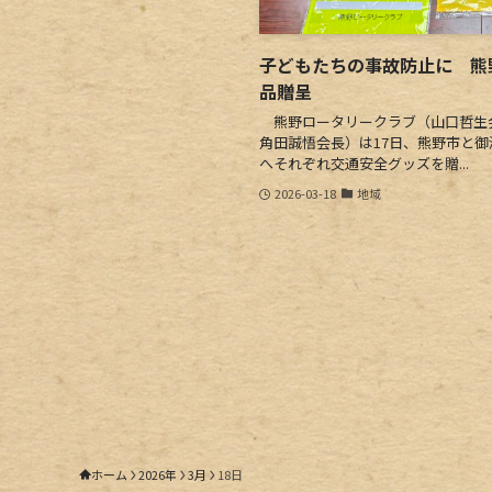
子どもたちの事故防止に 熊野
品贈呈
熊野ロータリークラブ（山口哲生
角田誠悟会長）は17日、熊野市と
へそれぞれ交通安全グッズを贈...
2026-03-18
地域
ホーム
2026年
3月
18日