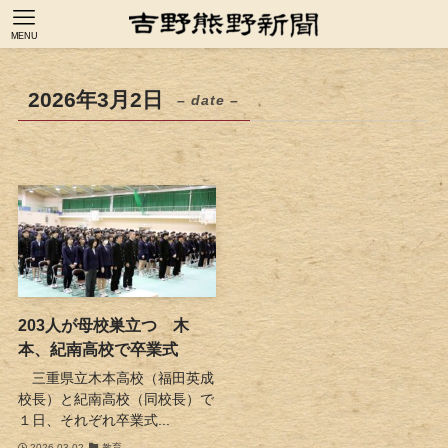
MENU
2026年3月2日
– date –
203人が母校巣立つ 木
本、紀南高校で卒業式
三重県立木本高校（福田英成
校長）と紀南高校（同校長）で
１日、それぞれ卒業式...
2026-03-02
教育