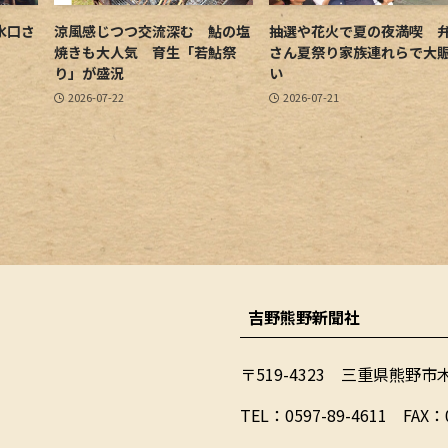
水口さ
涼風感じつつ交流深む 鮎の塩
抽選や花火で夏の夜満喫 
焼きも大人気 育生「若鮎祭
さん夏祭り家族連れらで大
り」が盛況
い
2026-07-22
2026-07-21
吉野熊野新聞社
〒519-4323 三重県熊野市
​TEL：0597-89-4611 FAX：