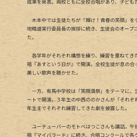
成果を発表。両校ともに全校合唱があり、子ども
木本中では生徒たちが「輝け！青春の笑顔」をテ
地晴道実行委員長の挨拶に続き、生徒会のオープ
た。
各学年がそれぞれ構想を練り、練習を重ねてきた
唱『あすという日が』で開演。全校生徒が息の合
美しい歌声を聴かせた。
一方、有馬中学校は「笑顔満祭」をテーマに、生
ートで開演。３年生の中西ののかさんが「それぞ
年生までそれぞれ練習してきた劇を披露した。
ユーチューバーのモトベはつこさんも講話。午後
唱『マイバラード』に続き、合唱コンクールで各