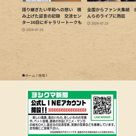
語り継ぎたい平和への想い 積
全国からファン大集結 
み上げた証言の記録 交流セン
んらのライブに熱狂
ター30日にギャラリートークも
2026-07-23
2026-07-25
ホーム
地域