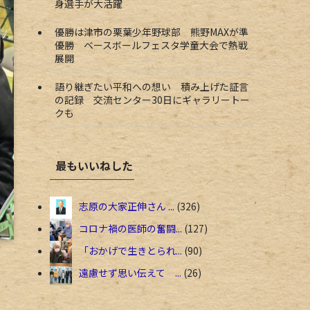
身選手が大活躍
優勝は津市の栗葉少年野球部 熊野MAXが準
優勝 ベースボールフェスタ学童大会で熱戦
展開
語り継ぎたい平和への想い 積み上げた証言
の記録 交流センター30日にギャラリートー
クも
最もいいねした
志原の大家正伸さん ...
326
コロナ禍の医師の奮闘...
127
「おかげで生きとられ...
90
遠慮せず思い伝えて ...
26