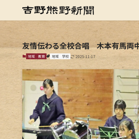
友情伝わる全校合唱 木本有馬両
地域
教育
地域
学校
2025-11-17