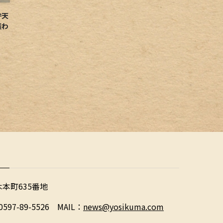
弁天
賑わ
木本町635番地
0597-89-5526 MAIL：
news@yosikuma.com