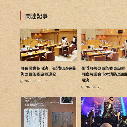
関連記事
町長問責も可決 御浜町議会異
御浜町初の百条委員設置
例の百条委設置連発
町臨時議会市木消防車庫
可決
2026-07-30
2026-07-29