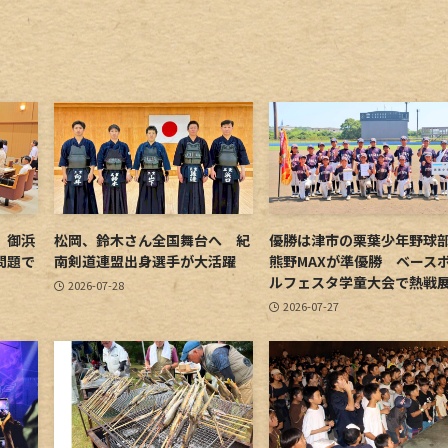
 御浜
松岡、鈴木さん全国舞台へ 紀
優勝は津市の栗葉少年野
問題で
南剣道連盟出身選手が大活躍
熊野MAXが準優勝 ベース
ルフェスタ学童大会で熱戦
2026-07-28
2026-07-27