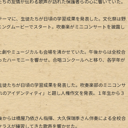
たちの友情が伝わる歌声が訪れた保護者らの心に響いていた。
ーマに、生徒たちが日頃の学習成果を発表した。文化祭は野
ニングムービーでスタート。吹奏楽がミニコンサートを披露し
劇やミュージカルも会場を沸かせていた。午後からは全校合
ったハーモニーを響かせ、合唱コンクールへと移り、各学年が
徒たちが日頃の学習成果を発表した。吹奏楽部のミニコンサ
れのアイデンティティ」と題し人権作文を発表。１年生から３
からは橋屋乃依さん指揮、大久保瑞季さん伴奏による全校合
クラスが練習してきた歌声を響かせた。