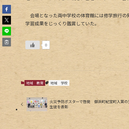
会場となった両中学校の体育館には修学旅行の発
学習成果をじっくり鑑賞していた。
0
地域
教育
地域
学校
火災予防ポスターで啓発 御浜町紀宝町入賞の
生徒を表彰