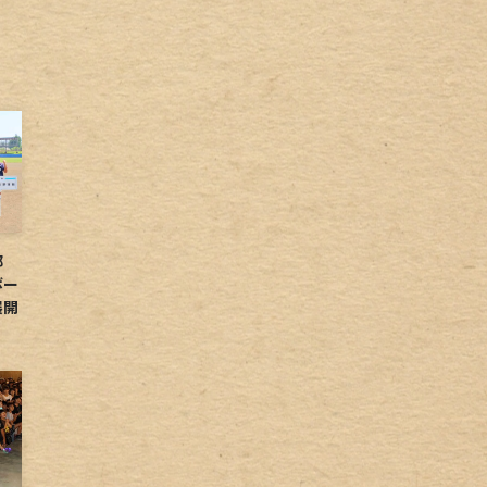
球部
ボー
展開