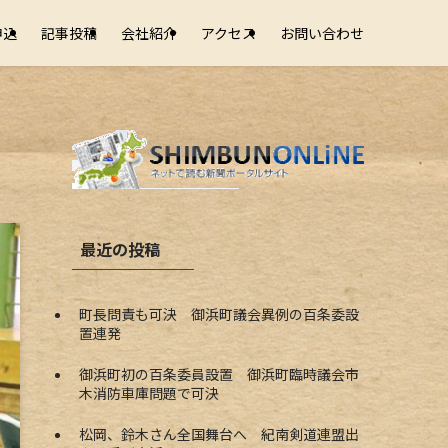
申込
記事投稿
会社紹介
アクセス
お問い合わせ
最近の投稿
町長問責も可決 御浜町議会異例の百条委設
置連発
御浜町初の百条委員設置 御浜町臨時議会市
木消防車庫問題で可決
松岡、鈴木さん全国舞台へ 紀南剣道連盟出