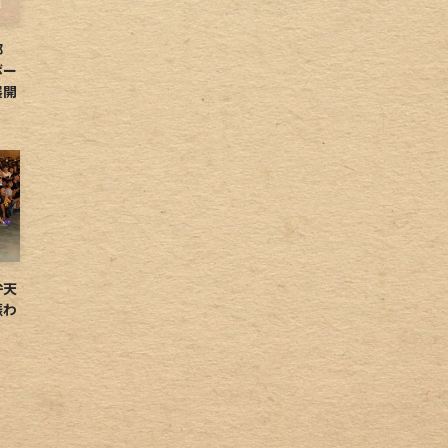
球部
ボー
展開
弁天
賑わ