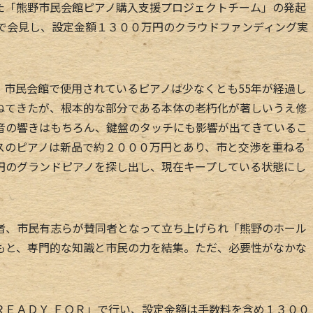
「熊野市民会館ピアノ購入支援プロジェクトチーム」の発起
室で会見し、設定金額１３００万円のクラウドファンディング実
市民会館で使用されているピアノは少なくとも55年が経過し
ねてきたが、根本的な部分である本体の老朽化が著しいうえ修
音の響きはもちろん、鍵盤のタッチにも影響が出てきているこ
スのピアノは新品で約２０００万円とあり、市と交渉を重ねる
円のグランドピアノを探し出し、現在キープしている状態にし
。
、市民有志らが賛同者となって立ち上げられ「熊野のホール
もと、専門的な知識と市民の力を結集。ただ、必要性がなかな
ＥＡＤＹ ＦＯＲ」で行い、設定金額は手数料を含め１３００