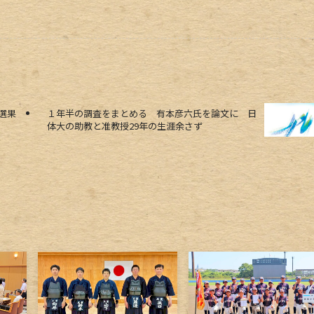
選果
１年半の調査をまとめる 有本彦六氏を論文に 日
体大の助教と准教授29年の生涯余さず