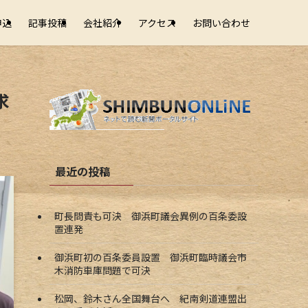
申込
記事投稿
会社紹介
アクセス
お問い合わせ
求
最近の投稿
町長問責も可決 御浜町議会異例の百条委設
置連発
御浜町初の百条委員設置 御浜町臨時議会市
木消防車庫問題で可決
松岡、鈴木さん全国舞台へ 紀南剣道連盟出