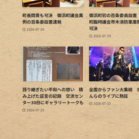
町長問責も可決 御浜町議会異
御浜町初の百条委員設置
例の百条委設置連発
町臨時議会市木消防車庫
可決
2026-07-30
2026-07-29
語り継ぎたい平和への想い 積
全国からファン大集結 
み上げた証言の記録 交流セン
んらのライブに熱狂
ター30日にギャラリートークも
2026-07-23
2026-07-25