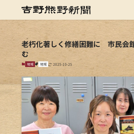
老朽化著しく修繕困難に 市民会
む
地域
地域
2025-10-25