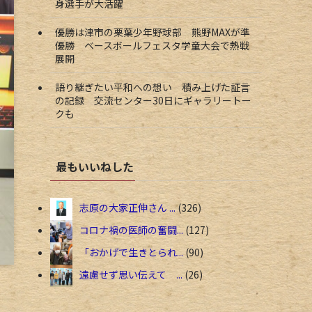
身選手が大活躍
優勝は津市の栗葉少年野球部 熊野MAXが準
優勝 ベースボールフェスタ学童大会で熱戦
展開
語り継ぎたい平和への想い 積み上げた証言
の記録 交流センター30日にギャラリートー
クも
最もいいねした
志原の大家正伸さん ...
326
コロナ禍の医師の奮闘...
127
「おかげで生きとられ...
90
遠慮せず思い伝えて ...
26