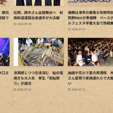
 御浜
松岡、鈴木さん全国舞台へ 紀
優勝は津市の栗葉少年野
問題で
南剣道連盟出身選手が大活躍
熊野MAXが準優勝 ベース
ルフェスタ学童大会で熱戦
2026-07-28
2026-07-27
水口さ
涼風感じつつ交流深む 鮎の塩
抽選や花火で夏の夜満喫 
焼きも大人気 育生「若鮎祭
さん夏祭り家族連れらで大
り」が盛況
い
2026-07-22
2026-07-21