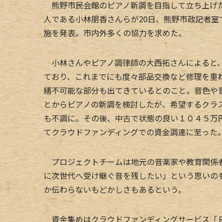
熊野市民会館のピアノ新調を目指して立ち上げた
人である小林朋香さんらが20日、熊野市政記者
施を発表。市内外多くの協力を求めた。
小林さんやピアノ調律師の大西拓さんによると、
ており、これまでにも度々部品交換など修理を重
繕不可能な部分も出てきているとのこと。音色や
とからピアノの新調を検討したが、希望するクラ
も不調に。その後、中古で状態の良い１０４５万
てクラウドファンディングでの資金調達に至った
プロジェクトチームは地元の音楽家や教育関係者
に次世代へ受け継ぐ音を残したい」という思いの
か伝わらないもどかしさもあるという。
資金集めはクラウドファンディングサービス「Ｒ