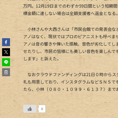
万円。12月19日までのわずか59日間という短
標金額に達しない場合は全額支援者へ返金となる
小林さんや大西さんは「市民会館での発表会など
アノはなく、現状ではプロのピアニストも呼べま
アノは音の響きや弾いた感触、音色が劣化してし
せたりし、市民の皆様にも美しい音色を楽しんで
します」と訴えた。
なおクラウドファンディングは21日０時からス
礼も用意しており、インスタグラムなどＳＮＳで
たら、小林（０８０・１０９９・６１３７）まで
0