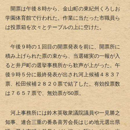
開票は午後８時から、金山町の東紀州くろしお
学園体育館で行われた。作業に当たった市職員ら
は投票箱を次々とテーブルの上に空けた。
午後９時の１回目の開票発表を前に、開票所に
積み上げられた票の束から、当選確実の一報が入
ると井戸町の選挙事務所から歓声が上がった。午
後９時５分に最終発表が出され河上候補４８３７
票、松田候補２８２０票で結了した。有効投票数
は７６５７票で、無効票が50票。
河上事務所には鈴木英敬衆議院議員や一見勝之
知事、連合三重の番条喜芳会長はじめ地元選出県