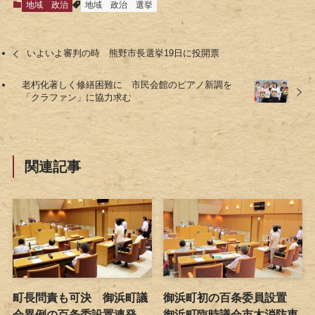
地域
政治
地域
政治
選挙
いよいよ審判の時 熊野市長選挙19日に投開票
老朽化著しく修繕困難に 市民会館のピアノ新調を
「クラファン」に協力求む
関連記事
町長問責も可決 御浜町議
御浜町初の百条委員設置
会異例の百条委設置連発
御浜町臨時議会市木消防車