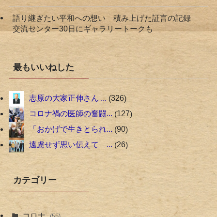
語り継ぎたい平和への想い 積み上げた証言の記録
交流センター30日にギャラリートークも
最もいいねした
志原の大家正伸さん ...
326
コロナ禍の医師の奮闘...
127
「おかげで生きとられ...
90
遠慮せず思い伝えて ...
26
カテゴリー
コロナ
(55)