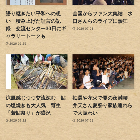
語り継ぎたい平和への想
全国からファン大集結 水
い 積み上げた証言の記
口さんらのライブに熱狂
録 交流センター30日にギ
2026-07-23
ャラリートークも
2026-07-25
涼風感じつつ交流深む 鮎
抽選や花火で夏の夜満喫
の塩焼きも大人気 育生
弁天さん夏祭り家族連れら
「若鮎祭り」が盛況
で大賑わい
2026-07-22
2026-07-21