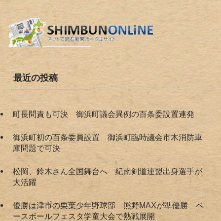
最近の投稿
町長問責も可決 御浜町議会異例の百条委設置連発
御浜町初の百条委員設置 御浜町臨時議会市木消防車
庫問題で可決
松岡、鈴木さん全国舞台へ 紀南剣道連盟出身選手が
大活躍
優勝は津市の栗葉少年野球部 熊野MAXが準優勝 ベ
ースボールフェスタ学童大会で熱戦展開