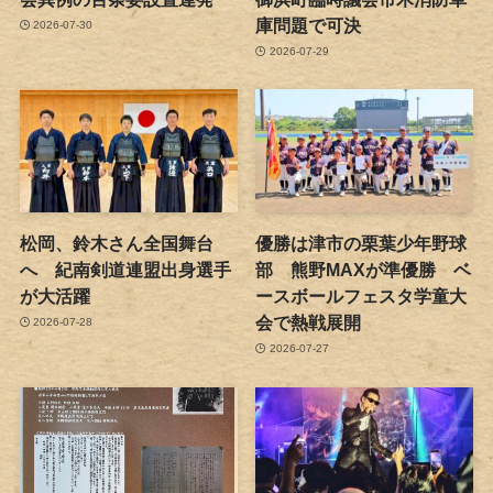
庫問題で可決
2026-07-30
2026-07-29
松岡、鈴木さん全国舞台
優勝は津市の栗葉少年野球
へ 紀南剣道連盟出身選手
部 熊野MAXが準優勝 ベ
が大活躍
ースボールフェスタ学童大
会で熱戦展開
2026-07-28
2026-07-27