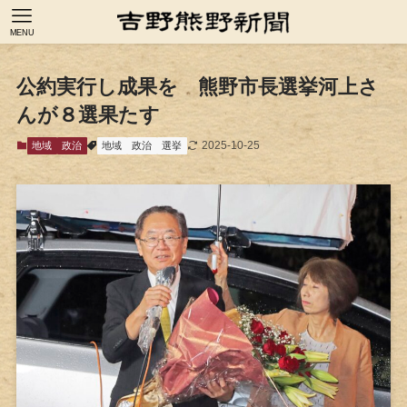
MENU
公約実行し成果を 熊野市長選挙河上さ
んが８選果たす
2025-10-25
地域
政治
地域
政治
選挙