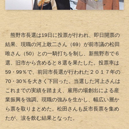
熊野市長選は19日に投票が行われ、即日開票の
結果、現職の河上敢二さん（69）が前市議の松田
唯さん（50）との一騎打ちを制し、新熊野市で６
選、旧市から含めると８選を果たした。投票率は
59・99％で、前回市長選が行われた２０１７年の
70・30％を大きく下回った。当選した河上さんは
これまでの実績を踏まえ、雇用の場創出による産
業振興を強調。現職の強みを生かし、幅広い層か
ら票を取りまとめた。松田さんも反市長票を集め
たが、涙を飲む結果となった。