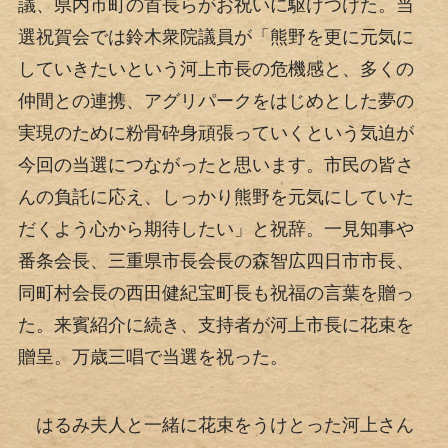
議、県内市町の首長らがお祝いに駆けつけた。当
選祝賀会では鈴木衆院議員が「熊野を更に元気に
していきたいという河上市長の危機感と、多くの
仲間との連携、アグリパークをはじめとした夢の
実現のために粉骨砕身頑張っていくという気迫が
今回の当選につながったと思います。市民の皆さ
んの負託に応え、しっかり熊野を元気にしていた
だくよう心から期待したい」と祝辞。一見知事や
番条会長、三重県市長会長の森智広四日市市長、
同町村会長の西田健紀宝町長も祝福の言葉を贈っ
た。来賓紹介に続き、支持者が河上市長に花束を
贈呈。万歳三唱で当選を祝った。
はるみ夫人と一緒に花束をうけとった河上さん