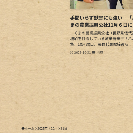
手間いらず獣害にも強い 「
まの農業振興公社11月６日
くまの農業振興公社（長野秀信代
増加を目指している激辛唐辛子「ハ
集。10月30日、長野代表取締役ら...
2025-10-31
地域
ホーム
2025年
10月
31日