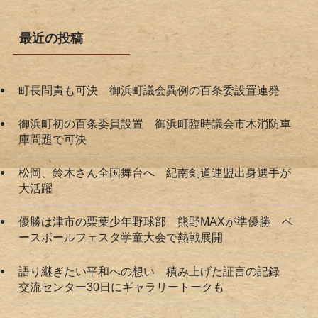
最近の投稿
町長問責も可決 御浜町議会異例の百条委設置連発
御浜町初の百条委員設置 御浜町臨時議会市木消防車
庫問題で可決
松岡、鈴木さん全国舞台へ 紀南剣道連盟出身選手が
大活躍
優勝は津市の栗葉少年野球部 熊野MAXが準優勝 ベ
ースボールフェスタ学童大会で熱戦展開
語り継ぎたい平和への想い 積み上げた証言の記録
交流センター30日にギャラリートークも