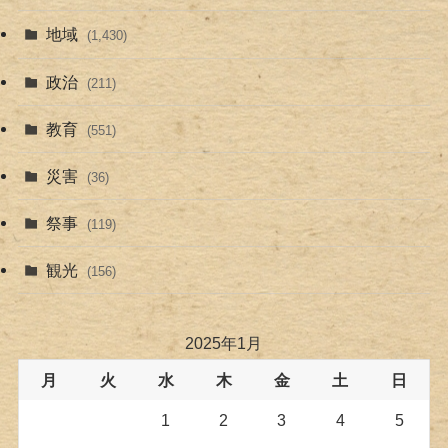
地域
(1,430)
政治
(211)
教育
(551)
災害
(36)
祭事
(119)
観光
(156)
2025年1月
月
火
水
木
金
土
日
1
2
3
4
5