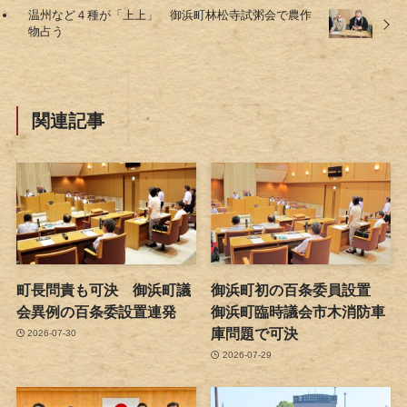
温州など４種が「上上」 御浜町林松寺試粥会で農作
物占う
関連記事
町長問責も可決 御浜町議
御浜町初の百条委員設置
会異例の百条委設置連発
御浜町臨時議会市木消防車
庫問題で可決
2026-07-30
2026-07-29