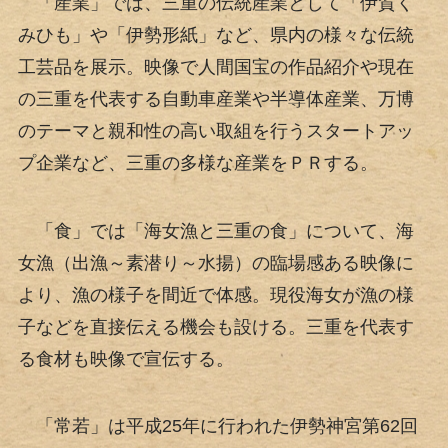
「産業」では、三重の伝統産業として「伊賀く
みひも」や「伊勢形紙」など、県内の様々な伝統
工芸品を展示。映像で人間国宝の作品紹介や現在
の三重を代表する自動車産業や半導体産業、万博
のテーマと親和性の高い取組を行うスタートアッ
プ企業など、三重の多様な産業をＰＲする。
「食」では「海女漁と三重の食」について、海
女漁（出漁～素潜り～水揚）の臨場感ある映像に
より、漁の様子を間近で体感。現役海女が漁の様
子などを直接伝える機会も設ける。三重を代表す
る食材も映像で宣伝する。
「常若」は平成25年に行われた伊勢神宮第62回