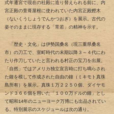
式年遷宮で現在の社殿に造り替えられる前に、内
宮正殿の萱葺屋根に使われていた内宮正殿鰹木
（ないくうしょうでんかつおぎ）を展示。古代の
姿そのままに現存する「常若」の精神を示す。
「歴史・文化」は伊勢国桑名（現三重県桑名
市）の刀工で、室町時代の末期以降３～４代にわ
たり作刀していたと言われる村正の宝刀を出展。
「自然」ではアメリカ独立宣言時に打ち鳴らされ
た鐘を模して作成された自由の鐘（ミキモト真珠
島所有）を展示。真珠１万２２５０個、ダイヤモ
ンド３６６個を用いた「１００万ドルの鐘」とし
て昭和14年のニューヨーク万博にも出品されてい
る。特別展示のスケジュールは次の通り。