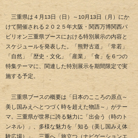
三重県は４月13日（日）～10月13日（月）にか
けて開催される２０２５年大阪・関西万博関西パ
ビリオン三重県ブースにおける特別展示の内容と
スケジュールを発表した。「熊野古道」「常若」
「自然」「歴史・文化」「産業」「食」を６つの
特集テーマに、関連した特別展示を期間限定で実
施する予定。
三重県ブースの概要は「日本のこころの原点～
美し国みえへとつづく時を超えた物語～」がテー
マ。三重県が世界に誇る魅力に「出会う（時のト
ンネル）」、多様な魅力を「知る（美し国みえ体
験広場）」、三重へ「旅立つ（ナビゲーションエ