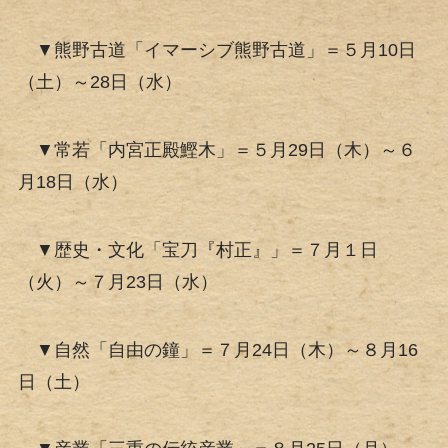
▼熊野古道「イマーシブ熊野古道」＝５月10日
（土）～28日（水）
▼常若「内宮正殿鰹木」＝５月29日（木）～６
月18日（水）
▼歴史・文化「宝刀『村正』」＝７月１日
（火）～７月23日（水）
▼自然「自由の鐘」＝７月24日（木）～８月16
日（土）