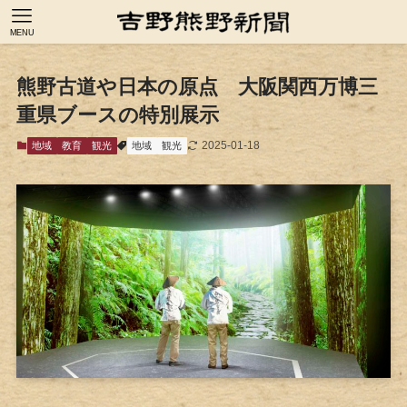
MENU
熊野古道や日本の原点 大阪関西万博三
重県ブースの特別展示
2025-01-18
地域
教育
観光
地域
観光