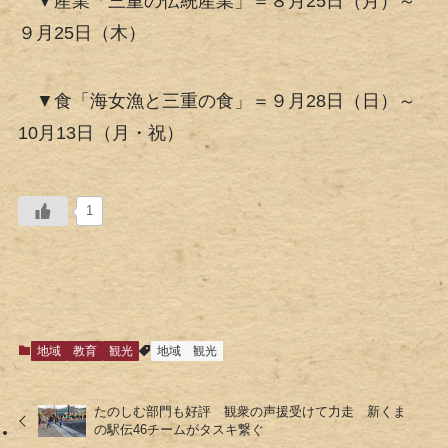
▼産業「三重の伝統産業」＝８月25日（月）～
９月25日（木）
▼食「海女漁と三重の食」＝９月28日（日）～
10月13日（月・祝）
1
地域
教育
観光
地域
観光
たのしむ部門も好評 観衆の声援受けて力走 新くま
の駅伝46チームがタスキ繋ぐ