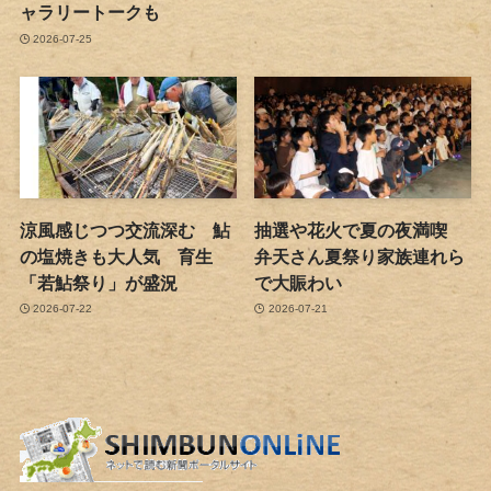
ャラリートークも
2026-07-25
涼風感じつつ交流深む 鮎
抽選や花火で夏の夜満喫
の塩焼きも大人気 育生
弁天さん夏祭り家族連れら
「若鮎祭り」が盛況
で大賑わい
2026-07-22
2026-07-21