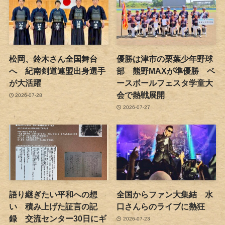
松岡、鈴木さん全国舞台
優勝は津市の栗葉少年野球
へ 紀南剣道連盟出身選手
部 熊野MAXが準優勝 ベ
が大活躍
ースボールフェスタ学童大
会で熱戦展開
2026-07-28
2026-07-27
語り継ぎたい平和への想
全国からファン大集結 水
い 積み上げた証言の記
口さんらのライブに熱狂
録 交流センター30日にギ
2026-07-23