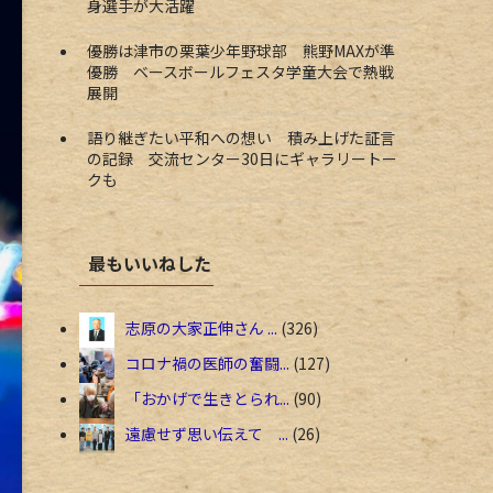
身選手が大活躍
優勝は津市の栗葉少年野球部 熊野MAXが準
優勝 ベースボールフェスタ学童大会で熱戦
展開
語り継ぎたい平和への想い 積み上げた証言
の記録 交流センター30日にギャラリートー
クも
最もいいねした
志原の大家正伸さん ...
326
コロナ禍の医師の奮闘...
127
「おかげで生きとられ...
90
遠慮せず思い伝えて ...
26