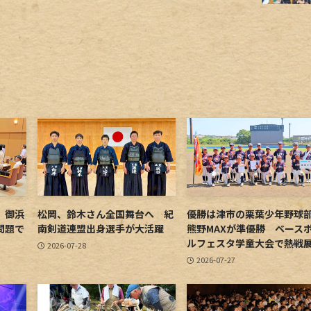
 御浜
松岡、鈴木さん全国舞台へ 紀
優勝は津市の栗葉少年野
問題で
南剣道連盟出身選手が大活躍
熊野MAXが準優勝 ベース
ルフェスタ学童大会で熱戦
2026-07-28
2026-07-27