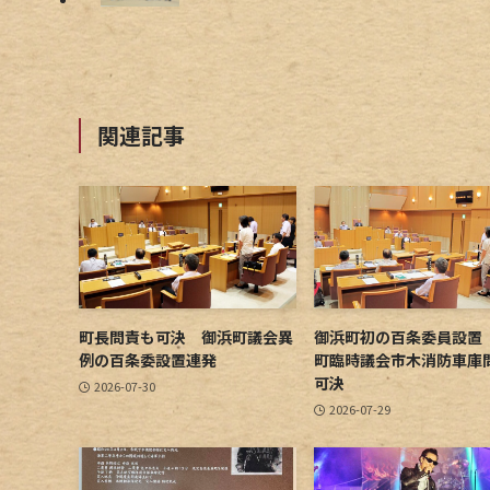
関連記事
町長問責も可決 御浜町議会異
御浜町初の百条委員設置
例の百条委設置連発
町臨時議会市木消防車庫
可決
2026-07-30
2026-07-29