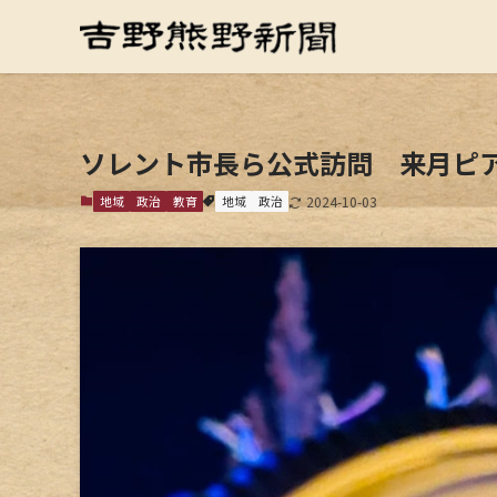
ソレント市長ら公式訪問 来月ピ
地域
政治
教育
地域
政治
2024-10-03