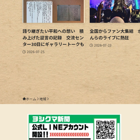
語り継ぎたい平和への想い 積
全国からファン大集結 
み上げた証言の記録 交流セン
んらのライブに熱狂
ター30日にギャラリートークも
2026-07-23
2026-07-25
ホーム
地域