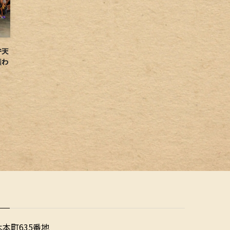
弁天
賑わ
木本町635番地