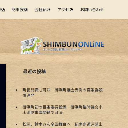
申込
記事投稿
会社紹介
アクセス
お問い合わせ
最近の投稿
町長問責も可決 御浜町議会異例の百条委設
置連発
御浜町初の百条委員設置 御浜町臨時議会市
木消防車庫問題で可決
松岡、鈴木さん全国舞台へ 紀南剣道連盟出