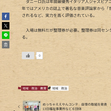
ダニーロ氏は年間最優秀イタリア人ジャズピアニ
年ではアメリカの誌上で著名な音楽評論家から「
されるなど、実力を高く評価されている。
入場は無料だが整理券が必要。整理券は同センタ
る。
0
地域
政治
教育
地域
政治
めっちゃええやんコンテ 自慢の取組を発表 
13日福祉事業所など６団体