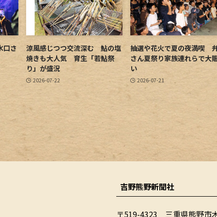
水口さ
涼風感じつつ交流深む 鮎の塩
抽選や花火で夏の夜満喫 
焼きも大人気 育生「若鮎祭
さん夏祭り家族連れらで大
り」が盛況
い
2026-07-22
2026-07-21
吉野熊野新聞社
〒519-4323 三重県熊野市