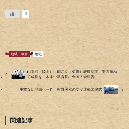
0
地域
教育
地域
山本君（陸上）、南さん（柔道）表敬訪問 努力重ね
て成長を 木本中教育長に全国大会報告
事故ない地域へ一丸 熊野署秋の交安運動出発式
関連記事