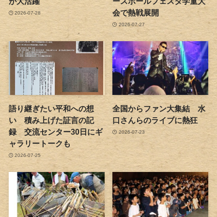
が大活躍
ースボールフェスタ学童大
会で熱戦展開
2026-07-28
2026-07-27
語り継ぎたい平和への想
全国からファン大集結 水
い 積み上げた証言の記
口さんらのライブに熱狂
録 交流センター30日にギ
2026-07-23
ャラリートークも
2026-07-25