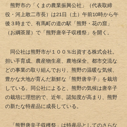
熊野市の「くまの農業振興公社」（代表取締
役・河上敢二市長）は21日（土）午前10時から午
後３時まで、有馬町の道の駅「熊野・花の窟」
（お綱茶屋）で「熊野唐辛子収穫祭」を開く。
同公社は熊野市が１００％出資する株式会社。
担い手育成、農産物生産、農地保全、都市交流な
どの事業の取り組んでおり、熊野の温暖な気候、
豊かな大地が育んだ新鮮な「熊野唐辛子」を栽培
している。同公社によると、熊野の気候は唐辛子
の栽培に理想的で、近年、認知度が高まり、熊野
の新たな特産品に成長している。
「熊野唐辛子収穫祭」は特産品としてのさらな