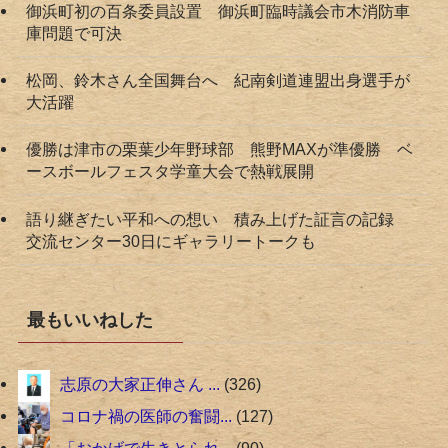
御浜町初の百条委員設置 御浜町臨時議会市木消防車
庫問題で可決
松岡、鈴木さん全国舞台へ 紀南剣道連盟出身選手が
大活躍
優勝は津市の栗葉少年野球部 熊野MAXが準優勝 ベ
ースボールフェスタ学童大会で熱戦展開
語り継ぎたい平和への想い 積み上げた証言の記録
交流センター30日にギャラリートークも
最もいいねした
志原の大家正伸さん ...
326
コロナ禍の医師の奮闘...
127
「おかげで生きとられ...
90