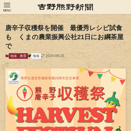
MENU
唐辛子収穫祭を開催 最優秀レシピ試食
も くまの農業振興公社21日にお綱茶屋
で
2024-09-25
地域
教育
地域