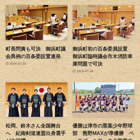
町長問責も可決 御浜町議
御浜町初の百条委員設置
会異例の百条委設置連発
御浜町臨時議会市木消防車
庫問題で可決
2026-07-30
2026-07-29
松岡、鈴木さん全国舞台
優勝は津市の栗葉少年野球
へ 紀南剣道連盟出身選手
部 熊野MAXが準優勝 ベ