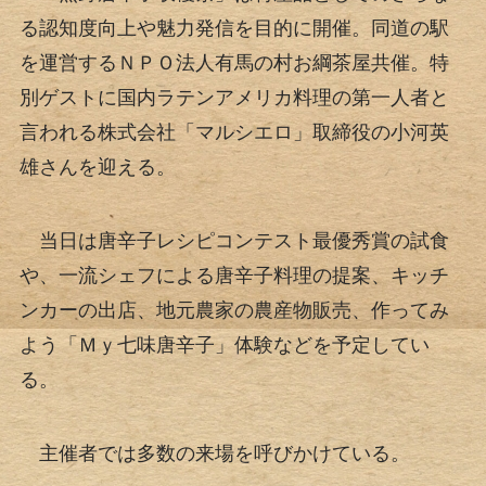
る認知度向上や魅力発信を目的に開催。同道の駅
を運営するＮＰＯ法人有馬の村お綱茶屋共催。特
別ゲストに国内ラテンアメリカ料理の第一人者と
言われる株式会社「マルシエロ」取締役の小河英
雄さんを迎える。
当日は唐辛子レシピコンテスト最優秀賞の試食
や、一流シェフによる唐辛子料理の提案、キッチ
ンカーの出店、地元農家の農産物販売、作ってみ
よう「Ｍｙ七味唐辛子」体験などを予定してい
る。
主催者では多数の来場を呼びかけている。