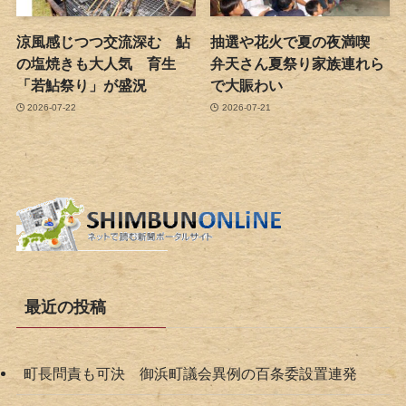
涼風感じつつ交流深む 鮎
抽選や花火で夏の夜満喫
の塩焼きも大人気 育生
弁天さん夏祭り家族連れら
「若鮎祭り」が盛況
で大賑わい
2026-07-22
2026-07-21
最近の投稿
町長問責も可決 御浜町議会異例の百条委設置連発