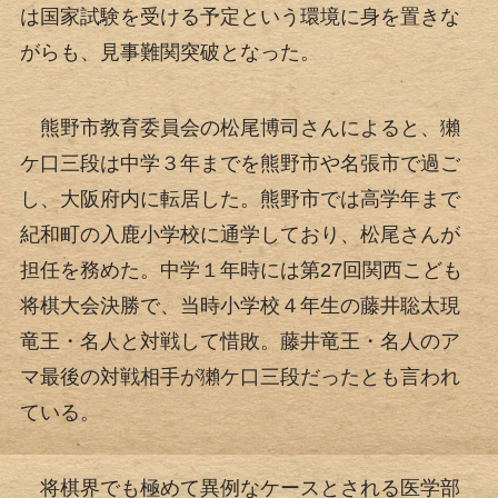
は国家試験を受ける予定という環境に身を置きな
がらも、見事難関突破となった。
熊野市教育委員会の松尾博司さんによると、獺
ケ口三段は中学３年までを熊野市や名張市で過ご
し、大阪府内に転居した。熊野市では高学年まで
紀和町の入鹿小学校に通学しており、松尾さんが
担任を務めた。中学１年時には第27回関西こども
将棋大会決勝で、当時小学校４年生の藤井聡太現
竜王・名人と対戦して惜敗。藤井竜王・名人のア
マ最後の対戦相手が獺ケ口三段だったとも言われ
ている。
将棋界でも極めて異例なケースとされる医学部