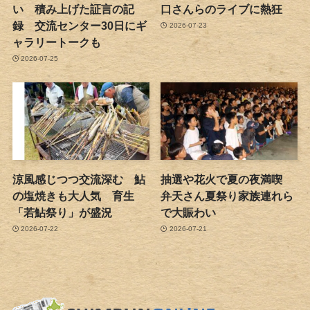
い 積み上げた証言の記
口さんらのライブに熱狂
録 交流センター30日にギ
2026-07-23
ャラリートークも
2026-07-25
涼風感じつつ交流深む 鮎
抽選や花火で夏の夜満喫
の塩焼きも大人気 育生
弁天さん夏祭り家族連れら
「若鮎祭り」が盛況
で大賑わい
2026-07-22
2026-07-21