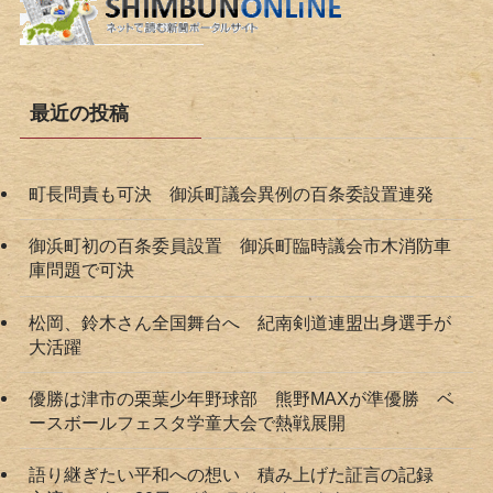
最近の投稿
町長問責も可決 御浜町議会異例の百条委設置連発
御浜町初の百条委員設置 御浜町臨時議会市木消防車
庫問題で可決
松岡、鈴木さん全国舞台へ 紀南剣道連盟出身選手が
大活躍
優勝は津市の栗葉少年野球部 熊野MAXが準優勝 ベ
ースボールフェスタ学童大会で熱戦展開
語り継ぎたい平和への想い 積み上げた証言の記録