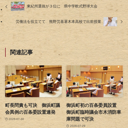
東紀州選抜が３位に 県中学軟式野球大会
労働法を役立てて 熊野労基署木本高校で出前授業
関連記事
町長問責も可決 御浜町議
御浜町初の百条委員設置
会異例の百条委設置連発
御浜町臨時議会市木消防車
庫問題で可決
2026-07-30
2026-07-29