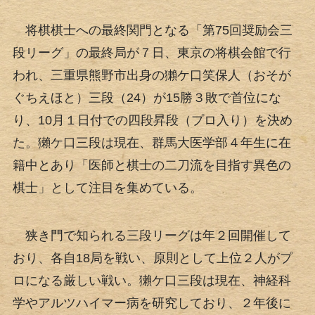
将棋棋士への最終関門となる「第75回奨励会三
段リーグ」の最終局が７日、東京の将棋会館で行
われ、三重県熊野市出身の獺ケ口笑保人（おそが
ぐちえほと）三段（24）が15勝３敗で首位にな
り、10月１日付での四段昇段（プロ入り）を決め
た。獺ケ口三段は現在、群馬大医学部４年生に在
籍中とあり「医師と棋士の二刀流を目指す異色の
棋士」として注目を集めている。
狭き門で知られる三段リーグは年２回開催して
おり、各自18局を戦い、原則として上位２人がプ
ロになる厳しい戦い。獺ケ口三段は現在、神経科
学やアルツハイマー病を研究しており、２年後に