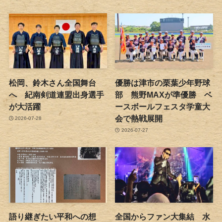
松岡、鈴木さん全国舞台
優勝は津市の栗葉少年野球
へ 紀南剣道連盟出身選手
部 熊野MAXが準優勝 ベ
が大活躍
ースボールフェスタ学童大
会で熱戦展開
2026-07-28
2026-07-27
語り継ぎたい平和への想
全国からファン大集結 水