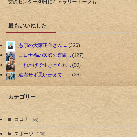
交流センター30日にギャラリートークも
最もいいねした
志原の大家正伸さん ...
326
コロナ禍の医師の奮闘...
127
「おかげで生きとられ...
90
遠慮せず思い伝えて ...
26
カテゴリー
コロナ
(55)
スポーツ
(150)