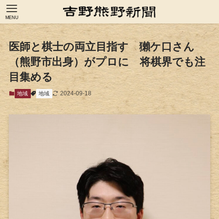
MENU
医師と棋士の両立目指す 獺ケ口さん
（熊野市出身）がプロに 将棋界でも注
目集める
2024-09-18
地域
地域