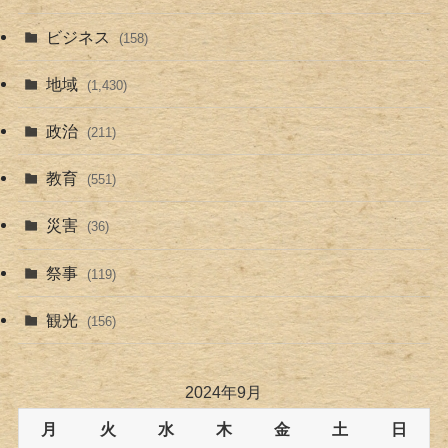
ビジネス
(158)
地域
(1,430)
政治
(211)
教育
(551)
災害
(36)
祭事
(119)
観光
(156)
2024年9月
月
火
水
木
金
土
日