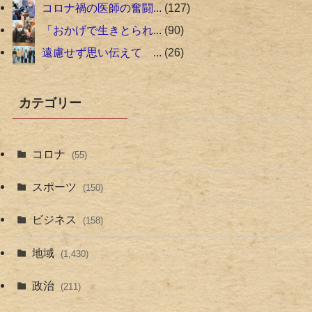
コロナ禍の医師の奮闘...
127
「おかげで生きとられ...
90
遠慮せず思い伝えて ...
26
カテゴリー
コロナ
(55)
スポーツ
(150)
ビジネス
(158)
地域
(1,430)
政治
(211)