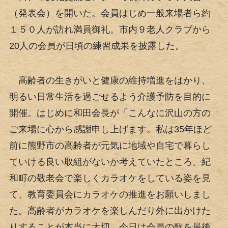
（発表会）を開いた。会員はじめ一般来場者ら約
１５０人が訪れ満員御礼。市内９老人クラブから
20人の会員が日頃の練習成果を披露した。
高齢者の生きがいと健康の維持増進をはかり、
明るい日常生活を過ごせるよう介護予防を目的に
開催。はじめに和田会長が「こんなに沢山の方の
ご来場に心から感謝申し上げます。私は35年ほど
前に熊野市の高齢者が元気に地域や自宅で暮らし
ていける良い取組がないか考えていたところ、紀
和町の敬老会で楽しくカラオケをしている姿を見
て、教育委員会にカラオケの推進をお願いしまし
た。高齢者がカラオケを楽しんだり外に出かけた
りすることが本当に大切。今日は会員の歌を最後