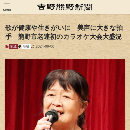
MENU
歌が健康や生きがいに 美声に大きな拍
手 熊野市老連初のカラオケ大会大盛況
2024-09-06
地域
地域