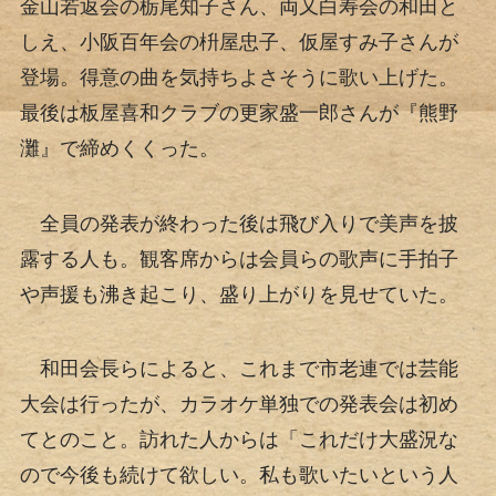
金山若返会の栃尾知子さん、両又白寿会の和田と
しえ、小阪百年会の枡屋忠子、仮屋すみ子さんが
登場。得意の曲を気持ちよさそうに歌い上げた。
最後は板屋喜和クラブの更家盛一郎さんが『熊野
灘』で締めくくった。
全員の発表が終わった後は飛び入りで美声を披
露する人も。観客席からは会員らの歌声に手拍子
や声援も沸き起こり、盛り上がりを見せていた。
和田会長らによると、これまで市老連では芸能
大会は行ったが、カラオケ単独での発表会は初め
てとのこと。訪れた人からは「これだけ大盛況な
ので今後も続けて欲しい。私も歌いたいという人