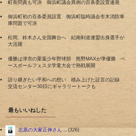
町長問責も可決 御浜町議会異例の百条委設置連発
御浜町初の百条委員設置 御浜町臨時議会市木消防車
庫問題で可決
松岡、鈴木さん全国舞台へ 紀南剣道連盟出身選手が
大活躍
優勝は津市の栗葉少年野球部 熊野MAXが準優勝 ベ
ースボールフェスタ学童大会で熱戦展開
語り継ぎたい平和への想い 積み上げた証言の記録
交流センター30日にギャラリートークも
最もいいねした
志原の大家正伸さん ...
326