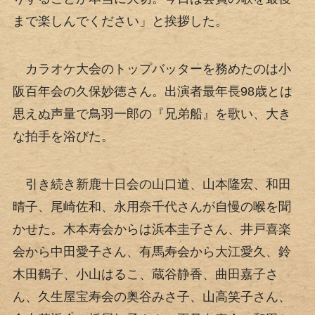
まで楽しんでください」と挨拶した。
カラオケ大会のトップバッターを務めたのは小
阪百年会の久保妙徳さん。出演者最年長98歳とは
思えぬ声量で鳥羽一郎の『兄弟船』を歌い、大き
な拍手を浴びた。
引き続き新鹿十日会の山口道、山本隆宏、和田
晴子、尾崎佐和、永用奈千代さんが自慢の喉を聞
かせた。木本寿会からは浜本圭子さん、井戸喜楽
会から中田愛子さん、有馬寿会から大江愛久、鈴
木田鶴子、小山はるこ、蔵谷静香、曲田嘉子さ
ん、久生屋宝寿会の奥谷みさ子、山高笑子さん、