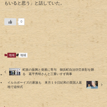
もいると思う」と話していた。
0
地域
地域
町政の振興と発展に寄与 御浜町自治功労表彰を贈
る 葛平秀明さんと三重いすず商事
イルカボーイズの家族も 来月１９日紀和の英国人墓
地で追悼式