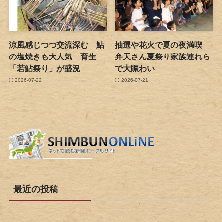
涼風感じつつ交流深む 鮎
抽選や花火で夏の夜満喫
の塩焼きも大人気 育生
弁天さん夏祭り家族連れら
「若鮎祭り」が盛況
で大賑わい
2026-07-22
2026-07-21
最近の投稿