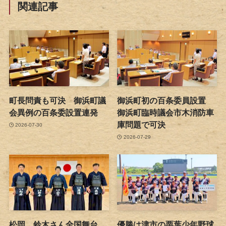
関連記事
町長問責も可決 御浜町議
御浜町初の百条委員設置
会異例の百条委設置連発
御浜町臨時議会市木消防車
庫問題で可決
2026-07-30
2026-07-29
松岡、鈴木さん全国舞台
優勝は津市の栗葉少年野球