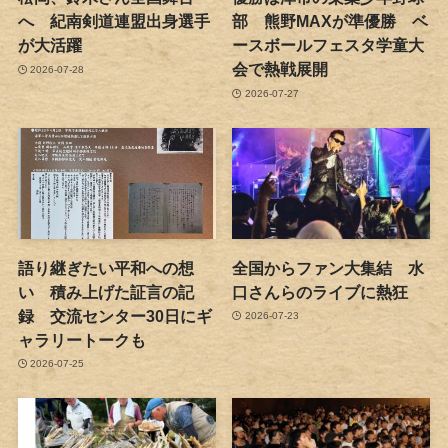
へ 紀南剣道連盟出身選手
部 熊野MAXが準優勝 ベ
が大活躍
ースボールフェスタ学童大
会で熱戦展開
2026-07-28
2026-07-27
語り継ぎたい平和への想
全国からファン大集結 水
い 積み上げた証言の記
口さんらのライブに熱狂
録 交流センター30日にギ
2026-07-23
ャラリートークも
2026-07-25