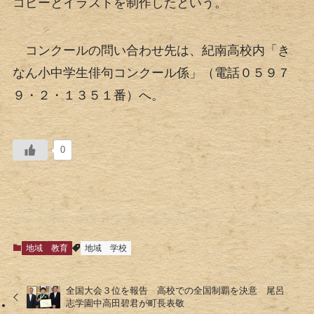
コピーとイラストを制作したという。
コンクールの問い合わせ先は、紀南高校内「き
なん小中学生俳句コンクール係」（電話０５９７
９・２・１３５１番）へ。
0
地域
教育
地域
学校
全国大会３位を報告 高校での全国制覇を決意 尾呂
志学園中高田碧君が町長表敬