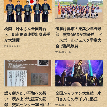
松岡、鈴木さん全国舞台
優勝は津市の栗葉少年野球
へ 紀南剣道連盟出身選手
部 熊野MAXが準優勝 ベ
が大活躍
ースボールフェスタ学童大
会で熱戦展開
2026-07-28
2026-07-27
語り継ぎたい平和への想
全国からファン大集結 水
い 積み上げた証言の記
口さんらのライブに熱狂
録 交流センター30日にギ
2026-07-23