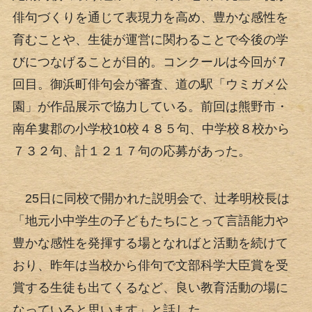
俳句づくりを通じて表現力を高め、豊かな感性を
育むことや、生徒が運営に関わることで今後の学
びにつなげることが目的。コンクールは今回が７
回目。御浜町俳句会が審査、道の駅「ウミガメ公
園」が作品展示で協力している。前回は熊野市・
南牟婁郡の小学校10校４８５句、中学校８校から
７３２句、計１２１７句の応募があった。
25日に同校で開かれた説明会で、辻孝明校長は
「地元小中学生の子どもたちにとって言語能力や
豊かな感性を発揮する場となればと活動を続けて
おり、昨年は当校から俳句で文部科学大臣賞を受
賞する生徒も出てくるなど、良い教育活動の場に
なっていると思います」と話した。