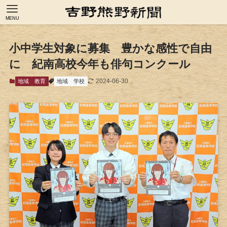
MENU
小中学生対象に募集 豊かな感性で自由
に 紀南高校今年も俳句コンクール
2024-06-30
地域
教育
地域
学校