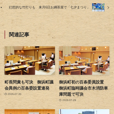
幻想的な竹灯りも 来月6日お綱茶屋で「七夕まつり」
関連記事
町長問責も可決 御浜町議
御浜町初の百条委員設置
会異例の百条委設置連発
御浜町臨時議会市木消防車
庫問題で可決
2026-07-30
2026-07-29