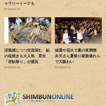
ャラリートークも
2026-07-25
涼風感じつつ交流深む 鮎
抽選や花火で夏の夜満喫
の塩焼きも大人気 育生
弁天さん夏祭り家族連れら
「若鮎祭り」が盛況
で大賑わい
2026-07-22
2026-07-21