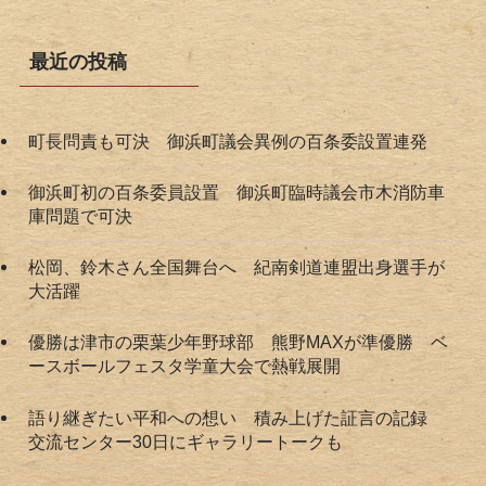
最近の投稿
町長問責も可決 御浜町議会異例の百条委設置連発
御浜町初の百条委員設置 御浜町臨時議会市木消防車
庫問題で可決
松岡、鈴木さん全国舞台へ 紀南剣道連盟出身選手が
大活躍
優勝は津市の栗葉少年野球部 熊野MAXが準優勝 ベ
ースボールフェスタ学童大会で熱戦展開
語り継ぎたい平和への想い 積み上げた証言の記録
交流センター30日にギャラリートークも