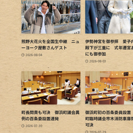
熊野大花火を全国生中継 ニュ
伊勢神宮を御参拝 愛子
ーヨーク屋敷さんゲスト
殿下が三重に 式年遷宮
にも御参加
2026-08-04
2026-08-03
町長問責も可決 御浜町議会異
御浜町初の百条委員設置
例の百条委設置連発
町臨時議会市木消防車庫
可決
2026-07-30
2026-07-29