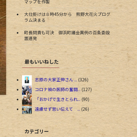
マップを作製
大仕掛けは８時45分から 熊野大花火プログ
ラム決まる
町長問責も可決 御浜町議会異例の百条委設
置連発
最もいいねした
志原の大家正伸さん ...
326
コロナ禍の医師の奮闘...
127
「おかげで生きとられ...
90
遠慮せず思い伝えて ...
26
カテゴリー