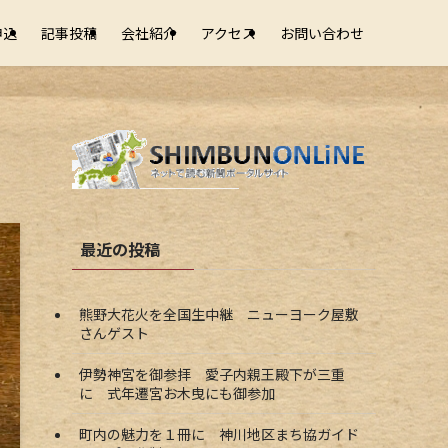
申込
記事投稿
会社紹介
アクセス
お問い合わせ
最近の投稿
熊野大花火を全国生中継 ニューヨーク屋敷
さんゲスト
伊勢神宮を御参拝 愛子内親王殿下が三重
に 式年遷宮お木曳にも御参加
町内の魅力を１冊に 神川地区まち協ガイド