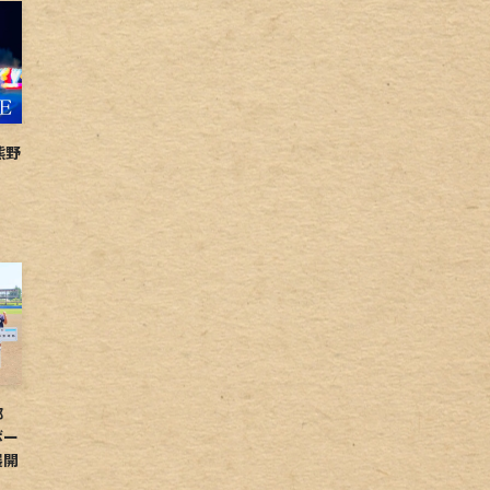
熊野
球部
ボー
展開