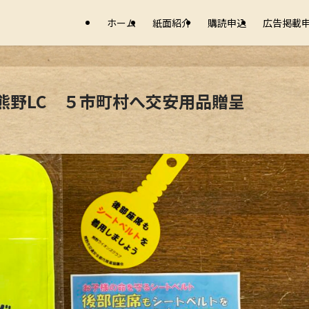
ホーム
紙面紹介
購読申込
広告掲載
熊野LC ５市町村へ交安用品贈呈