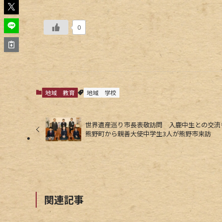
0
地域
教育
地域
学校
世界遺産巡り市長表敬訪問 入鹿中生との交
熊野町から親善大使中学生3人が熊野市来訪
関連記事