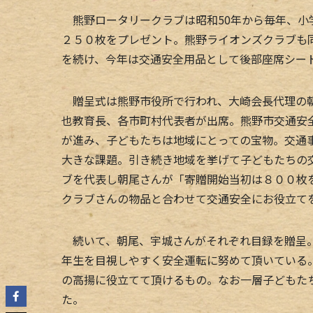
熊野ロータリークラブは昭和50年から毎年、小
２５０枚をプレゼント。熊野ライオンズクラブも
を続け、今年は交通安全用品として後部座席シー
贈呈式は熊野市役所で行われ、大崎会長代理の朝
也教育長、各市町村代表者が出席。熊野市交通安
が進み、子どもたちは地域にとっての宝物。交通
大きな課題。引き続き地域を挙げて子どもたちの
ブを代表し朝尾さんが「寄贈開始当初は８００枚
クラブさんの物品と合わせて交通安全にお役立て
続いて、朝尾、宇城さんがそれぞれ目録を贈呈。
年生を目視しやすく安全運転に努めて頂いている
の高揚に役立てて頂けるもの。なお一層子どもた
た。