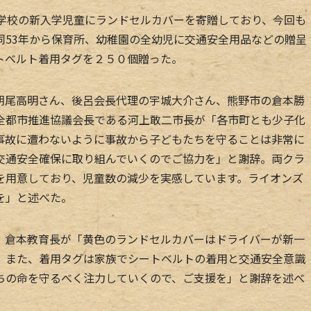
学校の新入学児童にランドセルカバーを寄贈しており、今回も
同53年から保育所、幼稚園の全幼児に交通安全用品などの贈呈
トベルト着用タグを２５０個贈った。
尾高明さん、後呂会長代理の宇城大介さん、熊野市の倉本勝
全都市推進協議会長である河上敢二市長が「各市町とも少子化
事故に遭わないように事故から子どもたちを守ることは非常に
交通安全確保に取り組んでいくのでご協力を」と謝辞。両クラ
を用意しており、児童数の減少を実感しています。ライオンズ
を」と述べた。
倉本教育長が「黄色のランドセルカバーはドライバーが新一
。また、着用タグは家族でシートベルトの着用と交通安全意識
ちの命を守るべく注力していくので、ご支援を」と謝辞を述べ