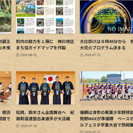
内親王
町内の魅力を１冊に 神川地区
大仕掛けは８時45分から 
お木曳
まち協ガイドマップを作製
大花火プログラム決まる
2026-08-01
2026-07-31
 御浜
松岡、鈴木さん全国舞台へ 紀
優勝は津市の栗葉少年野
問題で
南剣道連盟出身選手が大活躍
熊野MAXが準優勝 ベース
ルフェスタ学童大会で熱戦
2026-07-28
2026-07-27