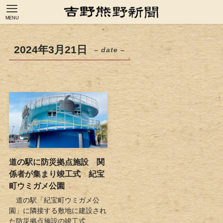
MENU
2024年3月21日
– date –
道の駅に防災拠点施設 関
係者が集まり竣工式 紀宝
町ウミガメ公園
道の駅「紀宝町ウミガメ公
園」に隣接する敷地に建設され
た防災拠点施設の竣工式...