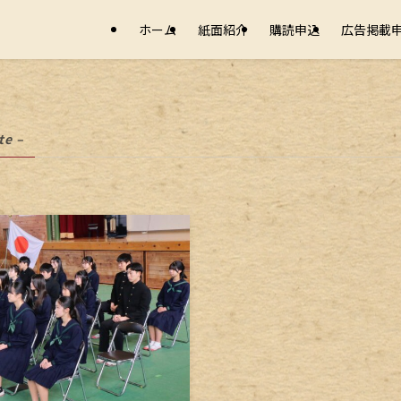
ホーム
紙面紹介
購読申込
広告掲載
te –