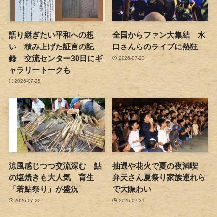
語り継ぎたい平和への想
全国からファン大集結 水
い 積み上げた証言の記
口さんらのライブに熱狂
録 交流センター30日にギ
2026-07-23
ャラリートークも
2026-07-25
涼風感じつつ交流深む 鮎
抽選や花火で夏の夜満喫
の塩焼きも大人気 育生
弁天さん夏祭り家族連れら
「若鮎祭り」が盛況
で大賑わい
2026-07-22
2026-07-21