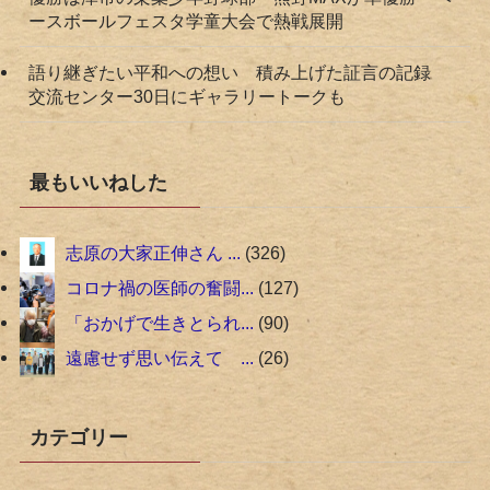
ースボールフェスタ学童大会で熱戦展開
語り継ぎたい平和への想い 積み上げた証言の記録
交流センター30日にギャラリートークも
最もいいねした
志原の大家正伸さん ...
326
コロナ禍の医師の奮闘...
127
「おかげで生きとられ...
90
遠慮せず思い伝えて ...
26
カテゴリー