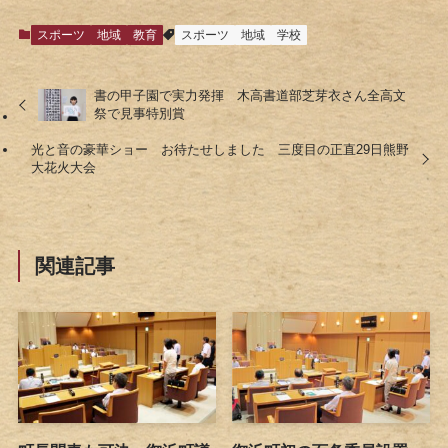
スポーツ
地域
教育
スポーツ
地域
学校
書の甲子園で実力発揮 木高書道部芝芽衣さん全高文
祭で見事特別賞
光と音の豪華ショー お待たせしました 三度目の正直29日熊野
大花火大会
関連記事