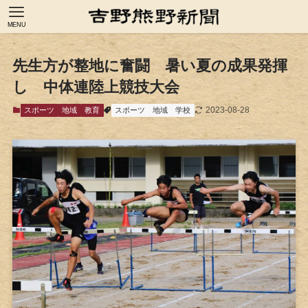
MENU
先生方が整地に奮闘 暑い夏の成果発揮
し 中体連陸上競技大会
2023-08-28
スポーツ
地域
教育
スポーツ
地域
学校