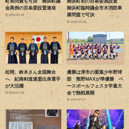
町長問責も可決 御浜町議
御浜町初の百条委員設置
会異例の百条委設置連発
御浜町臨時議会市木消防車
庫問題で可決
2026-07-30
2026-07-29
松岡、鈴木さん全国舞台
優勝は津市の栗葉少年野球
へ 紀南剣道連盟出身選手
部 熊野MAXが準優勝 ベ
が大活躍
ースボールフェスタ学童大
会で熱戦展開
2026-07-28
2026-07-27