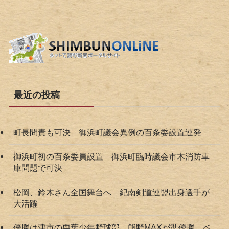
最近の投稿
町長問責も可決 御浜町議会異例の百条委設置連発
御浜町初の百条委員設置 御浜町臨時議会市木消防車
庫問題で可決
松岡、鈴木さん全国舞台へ 紀南剣道連盟出身選手が
大活躍
優勝は津市の栗葉少年野球部 熊野MAXが準優勝 ベ