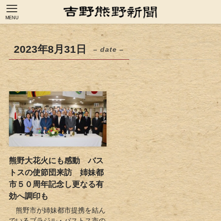
MENU
2023年8月31日
– date –
熊野大花火にも感動 バス
トスの使節団来訪 姉妹都
市５０周年記念し更なる有
効へ調印も
熊野市が姉妹都市提携を結ん
でいるブラジル・バストス市の