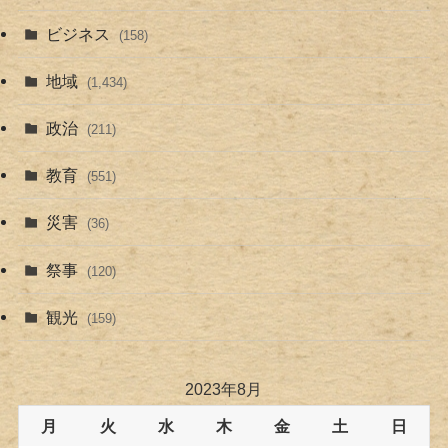
ビジネス
(158)
地域
(1,434)
政治
(211)
教育
(551)
災害
(36)
祭事
(120)
観光
(159)
2023年8月
月
火
水
木
金
土
日