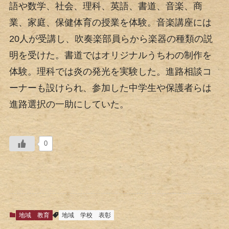
語や数学、社会、理科、英語、書道、音楽、商
業、家庭、保健体育の授業を体験。音楽講座には
20人が受講し、吹奏楽部員らから楽器の種類の説
明を受けた。書道ではオリジナルうちわの制作を
体験。理科では炎の発光を実験した。進路相談コ
ーナーも設けられ、参加した中学生や保護者らは
進路選択の一助にしていた。
0
地域
教育
地域
学校
表彰