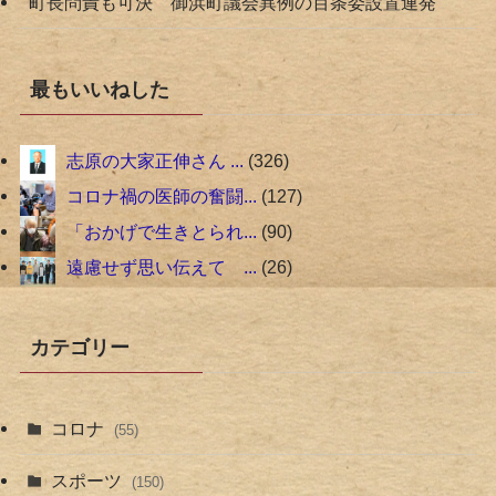
町長問責も可決 御浜町議会異例の百条委設置連発
最もいいねした
志原の大家正伸さん ...
326
コロナ禍の医師の奮闘...
127
「おかげで生きとられ...
90
遠慮せず思い伝えて ...
26
カテゴリー
コロナ
(55)
スポーツ
(150)