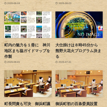
2026-08-04
2026-08-03
町内の魅力を１冊に 神川
大仕掛けは８時45分から
地区まち協ガイドマップを
熊野大花火プログラム決ま
作製
る
2026-08-01
2026-07-31
町長問責も可決 御浜町議
御浜町初の百条委員設置