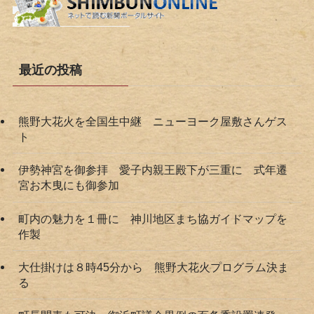
最近の投稿
熊野大花火を全国生中継 ニューヨーク屋敷さんゲス
ト
伊勢神宮を御参拝 愛子内親王殿下が三重に 式年遷
宮お木曳にも御参加
町内の魅力を１冊に 神川地区まち協ガイドマップを
作製
大仕掛けは８時45分から 熊野大花火プログラム決ま
る