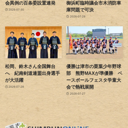
会異例の百条委設置連発
御浜町臨時議会市木消防車
庫問題で可決
2026-07-30
2026-07-29
松岡、鈴木さん全国舞台
優勝は津市の栗葉少年野球
へ 紀南剣道連盟出身選手
部 熊野MAXが準優勝 ベ
が大活躍
ースボールフェスタ学童大
会で熱戦展開
2026-07-28
2026-07-27