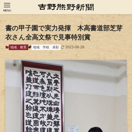
MENU
書の甲子園で実力発揮 木高書道部芝芽
衣さん全高文祭で見事特別賞
2023-08-28
地域
教育
地域
学校
表彰