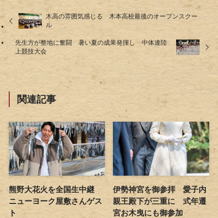
木高の雰囲気感じる 木本高校最後のオープンスクー
ル
先生方が整地に奮闘 暑い夏の成果発揮し 中体連陸
上競技大会
関連記事
熊野大花火を全国生中継
伊勢神宮を御参拝 愛子内
ニューヨーク屋敷さんゲス
親王殿下が三重に 式年遷
ト
宮お木曳にも御参加