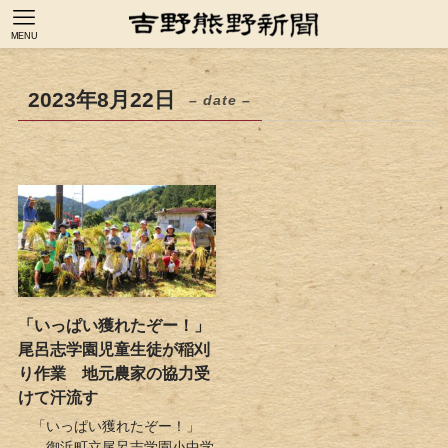
MENU
2023年8月22日
– date –
「いっぱい獲れたぞー！」
尾呂志学園児童生徒が稲刈
り作業 地元農家の協力受
けて汗流す
「いっぱい獲れたぞー！」
―。御浜町立尾呂志学園小中学