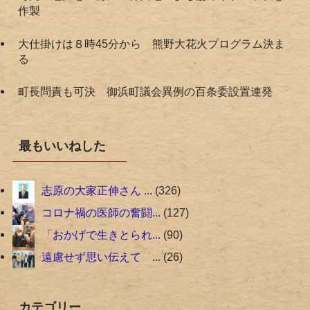
作製
大仕掛けは８時45分から 熊野大花火プログラム決ま
る
町長問責も可決 御浜町議会異例の百条委設置連発
最もいいねした
志原の大家正伸さん ...
326
コロナ禍の医師の奮闘...
127
「おかげで生きとられ...
90
遠慮せず思い伝えて ...
26
カテゴリー