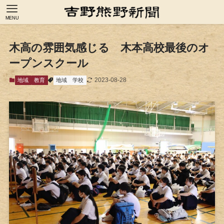
MENU
木高の雰囲気感じる 木本高校最後のオ
ープンスクール
2023-08-28
地域
教育
地域
学校