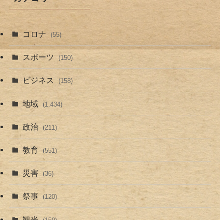
コロナ
(55)
スポーツ
(150)
ビジネス
(158)
地域
(1,434)
政治
(211)
教育
(551)
災害
(36)
祭事
(120)
観光