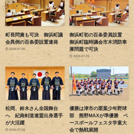
町長問責も可決 御浜町議
御浜町初の百条委員設置
会異例の百条委設置連発
御浜町臨時議会市木消防車
庫問題で可決
2026-07-30
2026-07-29
松岡、鈴木さん全国舞台
優勝は津市の栗葉少年野球
へ 紀南剣道連盟出身選手
部 熊野MAXが準優勝 ベ
が大活躍
ースボールフェスタ学童大
会で熱戦展開
2026-07-28