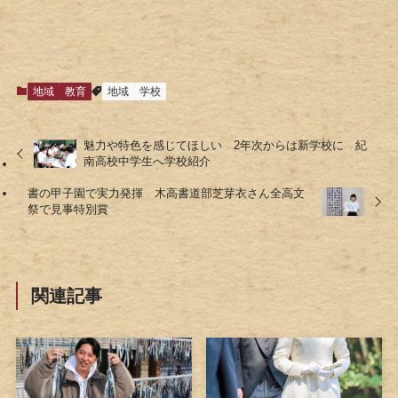
地域
教育
地域
学校
魅力や特色を感じてほしい 2年次からは新学校に 紀
南高校中学生へ学校紹介
書の甲子園で実力発揮 木高書道部芝芽衣さん全高文
祭で見事特別賞
関連記事