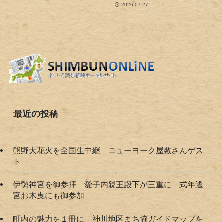
2026-07-27
最近の投稿
熊野大花火を全国生中継 ニューヨーク屋敷さんゲス
ト
伊勢神宮を御参拝 愛子内親王殿下が三重に 式年遷
宮お木曳にも御参加
町内の魅力を１冊に 神川地区まち協ガイドマップを