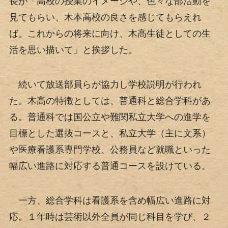
長が「高校の授業のイメージや、色々な部活動を
見てもらい、木本高校の良さを感じてもらえれ
ば。これからの将来に向け、木高生徒としての生
活を思い描いて」と挨拶した。
続いて放送部員らが協力し学校説明が行われ
た。木高の特徴としては、普通科と総合学科があ
る。普通科では国公立や難関私立大学への進学を
目標とした選抜コースと、私立大学（主に文系）
や医療看護系専門学校、公務員など就職といった
幅広い進路に対応する普通コースを設けている。
一方、総合学科は看護系を含め幅広い進路に対
応。１年時は芸術以外全員が同じ科目を学び、２