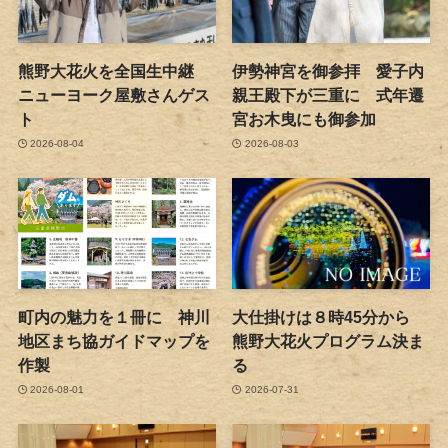
熊野大花火を全国生中継
伊勢神宮を御参拝 愛子内
ニューヨーク屋敷さんゲス
親王殿下が三重に 式年遷
ト
宮お木曳にも御参加
2026-08-04
2026-08-03
町内の魅力を１冊に 神川
大仕掛けは８時45分から
地区まち協ガイドマップを
熊野大花火プログラム決ま
作製
る
2026-08-01
2026-07-31