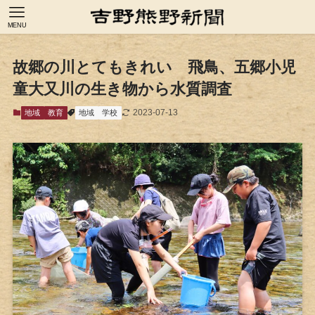
MENU
故郷の川とてもきれい 飛鳥、五郷小児
童大又川の生き物から水質調査
2023-07-13
地域
教育
地域
学校