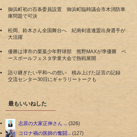
御浜町初の百条委員設置 御浜町臨時議会市木消防車
庫問題で可決
松岡、鈴木さん全国舞台へ 紀南剣道連盟出身選手が
大活躍
優勝は津市の栗葉少年野球部 熊野MAXが準優勝 ベ
ースボールフェスタ学童大会で熱戦展開
語り継ぎたい平和への想い 積み上げた証言の記録
交流センター30日にギャラリートークも
最もいいねした
志原の大家正伸さん ...
326
コロナ禍の医師の奮闘...
127