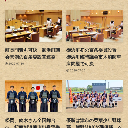
町長問責も可決 御浜町議
御浜町初の百条委員設置
会異例の百条委設置連発
御浜町臨時議会市木消防車
庫問題で可決
2026-07-30
2026-07-29
松岡、鈴木さん全国舞台
優勝は津市の栗葉少年野球
へ 紀南剣道連盟出身選手
部 熊野MAXが準優勝 ベ