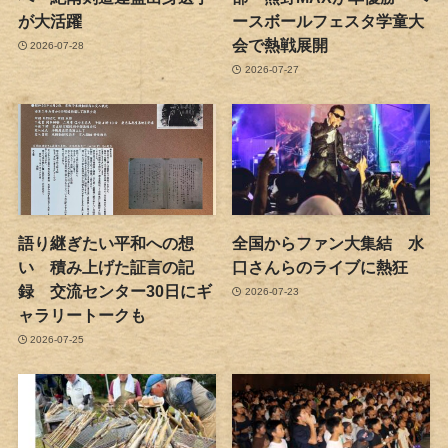
が大活躍
ースボールフェスタ学童大
会で熱戦展開
2026-07-28
2026-07-27
語り継ぎたい平和への想
全国からファン大集結 水
い 積み上げた証言の記
口さんらのライブに熱狂
録 交流センター30日にギ
2026-07-23
ャラリートークも
2026-07-25