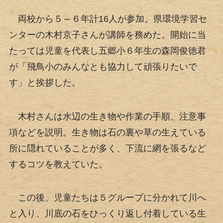
両校から５～６年計16人が参加。県環境学習セ
ンターの木村京子さんが講師を務めた。開始に当
たっては児童を代表し五郷小６年生の森岡俊徳君
が「飛鳥小のみんなとも協力して頑張りたいで
す」と挨拶した。
木村さんは水辺の生き物や作業の手順、注意事
項などを説明。生き物は石の裏や草の生えている
所に隠れていることが多く、下流に網を張るなど
するコツを教えていた。
この後、児童たちは５グループに分かれて川へ
と入り、川底の石をひっくり返し付着している生