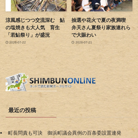
涼風感じつつ交流深む 鮎
抽選や花火で夏の夜満喫
の塩焼きも大人気 育生
弁天さん夏祭り家族連れら
「若鮎祭り」が盛況
で大賑わい
2026-07-22
2026-07-21
最近の投稿
町長問責も可決 御浜町議会異例の百条委設置連発