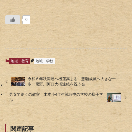
0
地域
教育
地域
学校
令和６年秋開通へ機運高まる 悲願成就へ大きな一
歩 熊野川河口大橋連結を祝う会
男女で別々の教室 木本小4年生戦時中の学校の様子学
ぶ
関連記事