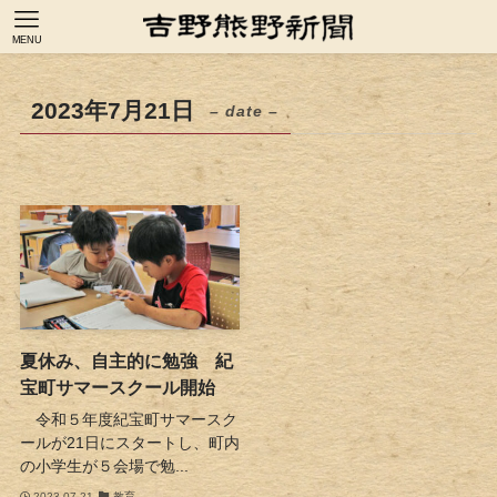
MENU
2023年7月21日
– date –
夏休み、自主的に勉強 紀
宝町サマースクール開始
令和５年度紀宝町サマースク
ールが21日にスタートし、町内
の小学生が５会場で勉...
2023-07-21
教育