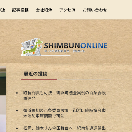
申込
記事投稿
会社紹介
アクセス
お問い合わせ
最近の投稿
町長問責も可決 御浜町議会異例の百条委設
置連発
御浜町初の百条委員設置 御浜町臨時議会市
木消防車庫問題で可決
松岡、鈴木さん全国舞台へ 紀南剣道連盟出