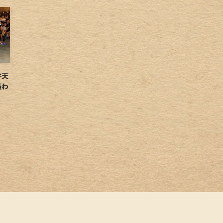
弁天
賑わ