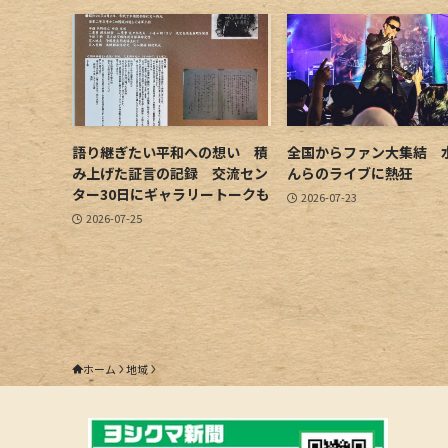
語り継ぎたい平和への想い 積
全国からファン大集結 
み上げた証言の記録 交流セン
んらのライブに熱狂
ター30日にギャラリートークも
2026-07-23
2026-07-25
ホーム
地域