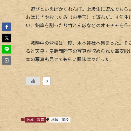
遊びといえばかくれんぼ。上級生に遊んでもらい
おはじきやおじゃみ（お手玉）で遊んだ。４年生
い、鉛筆を削ったり竹とんぼなどのオモチャを作
戦時中の登校は一度、木本神社へ集まった。そこ
ると天皇・皇后両陛下の写真が収められた奉安殿
本の写真も見せてもらい興味津々だった。
0
地域
教育
地域
学校