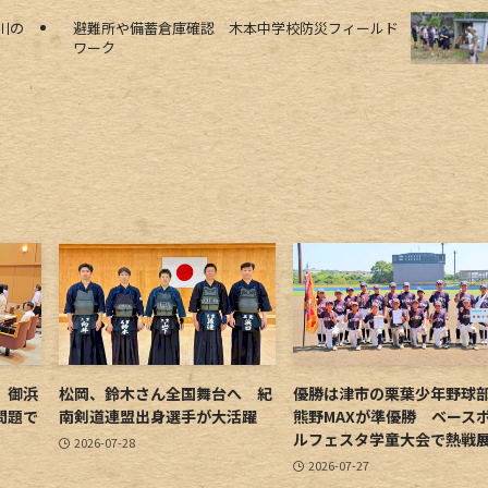
川の
避難所や備蓄倉庫確認 木本中学校防災フィールド
ワーク
 御浜
松岡、鈴木さん全国舞台へ 紀
優勝は津市の栗葉少年野
問題で
南剣道連盟出身選手が大活躍
熊野MAXが準優勝 ベース
ルフェスタ学童大会で熱戦
2026-07-28
2026-07-27