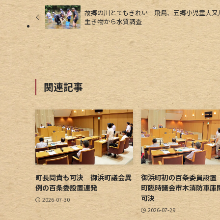
故郷の川とてもきれい 飛鳥、五郷小児童大又
生き物から水質調査
関連記事
町長問責も可決 御浜町議会異
御浜町初の百条委員設置
例の百条委設置連発
町臨時議会市木消防車庫
可決
2026-07-30
2026-07-29