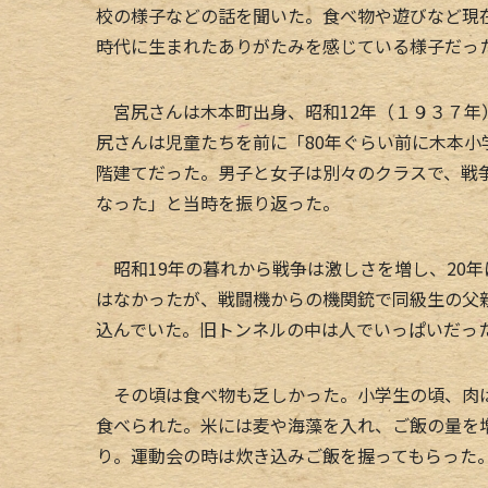
校の様子などの話を聞いた。食べ物や遊びなど現
時代に生まれたありがたみを感じている様子だっ
宮尻さんは木本町出身、昭和12年（１９３７年
尻さんは児童たちを前に「80年ぐらい前に木本
階建てだった。男子と女子は別々のクラスで、戦
なった」と当時を振り返った。
昭和19年の暮れから戦争は激しさを増し、20
はなかったが、戦闘機からの機関銃で同級生の父
込んでいた。旧トンネルの中は人でいっぱいだっ
その頃は食べ物も乏しかった。小学生の頃、肉は
食べられた。米には麦や海藻を入れ、ご飯の量を
り。運動会の時は炊き込みご飯を握ってもらった