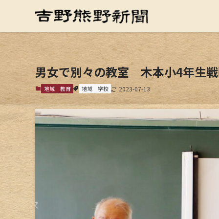
男女で別々の教室 木本小4年生
地域
教育
地域
学校
2023-07-13