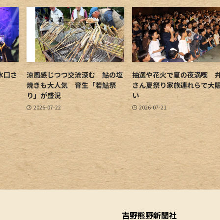
水口さ
涼風感じつつ交流深む 鮎の塩
抽選や花火で夏の夜満喫 
焼きも大人気 育生「若鮎祭
さん夏祭り家族連れらで大
り」が盛況
い
2026-07-22
2026-07-21
吉野熊野新聞社