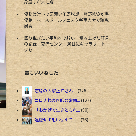
身選手が大活躍
優勝は津市の栗葉少年野球部 熊野MAXが準
優勝 ベースボールフェスタ学童大会で熱戦
展開
語り継ぎたい平和への想い 積み上げた証言
の記録 交流センター30日にギャラリートー
クも
最もいいねした
志原の大家正伸さん ...
326
コロナ禍の医師の奮闘...
127
「おかげで生きとられ...
90
遠慮せず思い伝えて ...
26