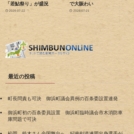
「若鮎祭り」が盛況
で大賑わい
2026-07-22
2026-07-21
最近の投稿
町長問責も可決 御浜町議会異例の百条委設置連発
御浜町初の百条委員設置 御浜町臨時議会市木消防車
庫問題で可決
松岡、鈴木さん全国舞台へ 紀南剣道連盟出身選手が