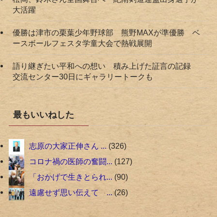
大活躍
優勝は津市の栗葉少年野球部 熊野MAXが準優勝 ベ
ースボールフェスタ学童大会で熱戦展開
語り継ぎたい平和への想い 積み上げた証言の記録
交流センター30日にギャラリートークも
最もいいねした
志原の大家正伸さん ...
326
コロナ禍の医師の奮闘...
127
「おかげで生きとられ...
90
遠慮せず思い伝えて ...
26