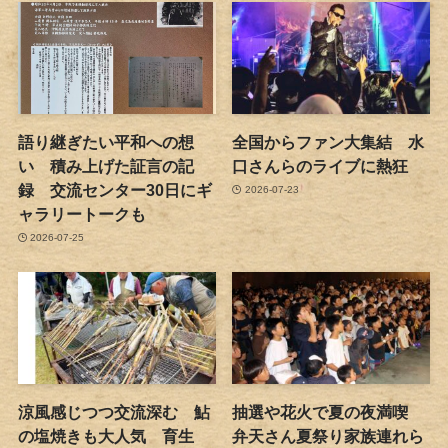
語り継ぎたい平和への想
全国からファン大集結 水
い 積み上げた証言の記
口さんらのライブに熱狂
録 交流センター30日にギ
2026-07-23
ャラリートークも
2026-07-25
涼風感じつつ交流深む 鮎
抽選や花火で夏の夜満喫
の塩焼きも大人気 育生
弁天さん夏祭り家族連れら