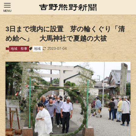
MENU
3日まで境内に設置 芽の輪くぐり「清
め給へ」 大馬神社で夏越の大祓
2023-07-04
地域
祭事
地域