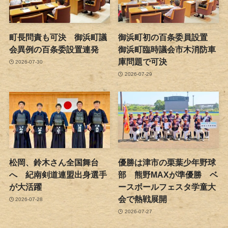
町長問責も可決 御浜町議
御浜町初の百条委員設置
会異例の百条委設置連発
御浜町臨時議会市木消防車
庫問題で可決
2026-07-30
2026-07-29
松岡、鈴木さん全国舞台
優勝は津市の栗葉少年野球
へ 紀南剣道連盟出身選手
部 熊野MAXが準優勝 ベ
が大活躍
ースボールフェスタ学童大
会で熱戦展開
2026-07-28
2026-07-27