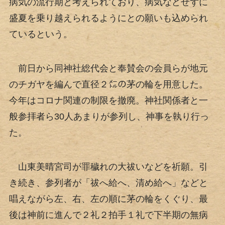
病気の流行期と考えられており、病気などせずに
盛夏を乗り越えられるようにとの願いも込められ
ているという。
前日から同神社総代会と奉賛会の会員らが地元
のチガヤを編んで直径２㍍の茅の輪を用意した。
今年はコロナ関連の制限を撤廃。神社関係者と一
般参拝者ら30人あまりが参列し、神事を執り行っ
た。
山東美晴宮司が罪穢れの大祓いなどを祈願。引
き続き、参列者が「祓へ給へ、清め給へ」などと
唱えながら左、右、左の順に茅の輪をくぐり、最
後は神前に進んで２礼２拍手１礼で下半期の無病