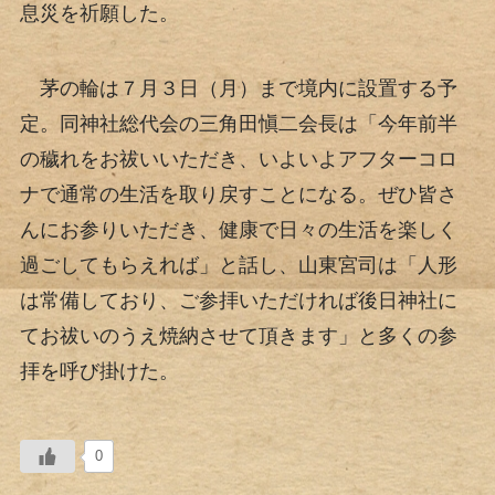
息災を祈願した。
茅の輪は７月３日（月）まで境内に設置する予
定。同神社総代会の三角田愼二会長は「今年前半
の穢れをお祓いいただき、いよいよアフターコロ
ナで通常の生活を取り戻すことになる。ぜひ皆さ
んにお参りいただき、健康で日々の生活を楽しく
過ごしてもらえれば」と話し、山東宮司は「人形
は常備しており、ご参拝いただければ後日神社に
てお祓いのうえ焼納させて頂きます」と多くの参
拝を呼び掛けた。
0