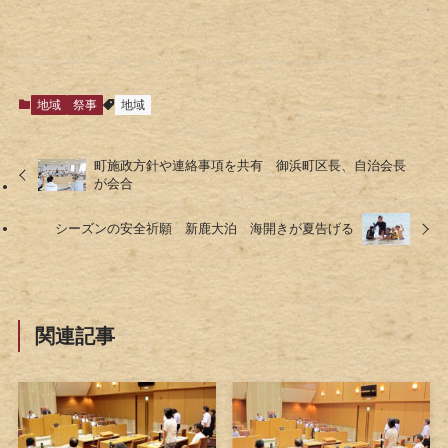
地域
祭事
地域
町施政方針や連絡事項を共有 御浜町区長、自治会長
が会合
シーズンの安全祈願 新鹿大泊 海開きが夏告げる
関連記事