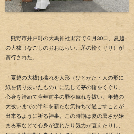
熊野市井戸町の大馬神社里宮で６月30日、夏越
の大祓（なごしのおおはらい、茅の輪くぐり）が
斎行された。
夏越の大祓は穢れを人形（ひとがた・人の形に
紙を切り抜いたもの）に託して茅の輪をくぐり、
心身を清めて今年前半の罪や穢れを祓い、年越の
大祓いまでの半年を新たな気持ちで過ごすことが
出来るように祈る神事。この時期は夏の暑さが始
まる事などで心身が疲れたり気力が衰えたりし、