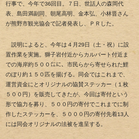
行事で、今年で36回目。７日、世話人の森岡代
表、島田満副同、朝尾高明、金本弘、小林晋さん
が熊野市観光協会で記者発表し、ＰＲした。
説明によると、今年は４月29日（土・祝）に設
置作業を実施。獅子岩付近からカルバート付近ま
での海岸約５００㍍に、市民らから寄せられた鯉
のぼり約１５０匹を揚げる。同会ではこれまで、
運営資金にとオリジナルの協賛ステッカー（１枚
５００円）を販売してきたが、今回は寄付という
形で協力を募り、５００円の寄付でこれまでに制
作したステッカーを、５０００円の寄付先着13人
には同会オリジナルの法被を進呈する。