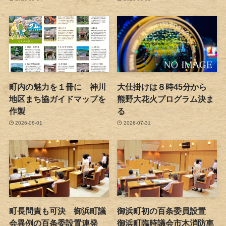
町内の魅力を１冊に 神川
大仕掛けは８時45分から
地区まち協ガイドマップを
熊野大花火プログラム決ま
作製
る
2026-08-01
2026-07-31
町長問責も可決 御浜町議
御浜町初の百条委員設置
会異例の百条委設置連発
御浜町臨時議会市木消防車