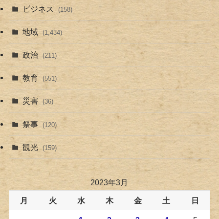
ビジネス
(158)
地域
(1,434)
政治
(211)
教育
(551)
災害
(36)
祭事
(120)
観光
(159)
2023年3月
月
火
水
木
金
土
日