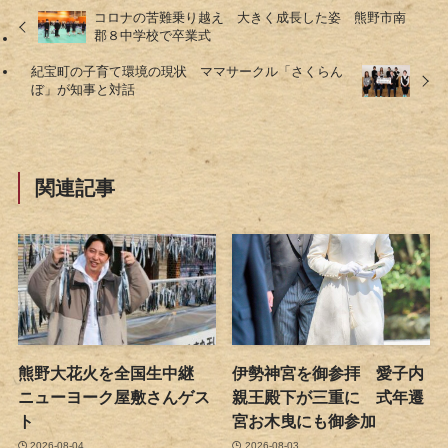
コロナの苦難乗り越え 大きく成長した姿 熊野市南
郡８中学校で卒業式
紀宝町の子育て環境の現状 ママサークル「さくらん
ぼ」が知事と対話
関連記事
熊野大花火を全国生中継
伊勢神宮を御参拝 愛子内
ニューヨーク屋敷さんゲス
親王殿下が三重に 式年遷
ト
宮お木曳にも御参加
2026-08-04
2026-08-03