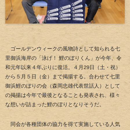
ゴールデンウィークの風物詩として知られる七
里御浜海岸の「泳げ！ 鯉のぼりくん」が今年、令
和元年以来４年ぶりに復活。４月29日（土・祝）
から５月５日（金）まで掲揚する。合わせて七里
御浜鯉のぼりの会（森岡忠雄代表世話人）として
の掲揚は今年で最後となることも発表され、様々
な想いが詰まった鯉のぼりとなりそうだ。
同会が各種団体の協力を得て実施している人気