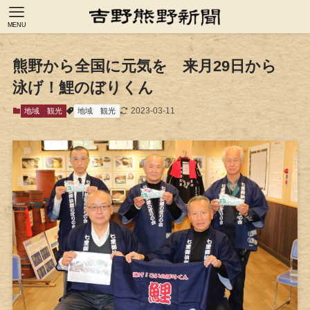
MENU
熊野から全国に元気を 来月29日から
泳げ！鯉のぼりくん
2023-03-11
地域
観光
地域
観光