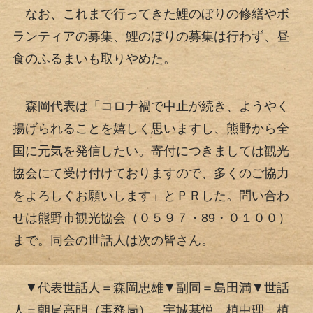
なお、これまで行ってきた鯉のぼりの修繕やボ
ランティアの募集、鯉のぼりの募集は行わず、昼
食のふるまいも取りやめた。
森岡代表は「コロナ禍で中止が続き、ようやく
揚げられることを嬉しく思いますし、熊野から全
国に元気を発信したい。寄付につきましては観光
協会にて受け付けておりますので、多くのご協力
をよろしくお願いします」とＰＲした。問い合わ
せは熊野市観光協会（０５９７・89・０１００）
まで。同会の世話人は次の皆さん。
▼代表世話人＝森岡忠雄▼副同＝島田満▼世話
人＝朝尾高明（事務局）、宇城基悦、植中理、植