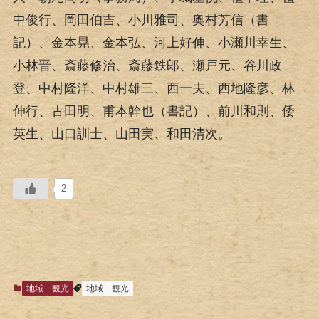
中俊行、岡田伯吉、小川雅司、奥村芳信（書
記）、金本晃、金本弘、河上好伸、小瀬川幸生、
小林晋、斎藤修治、斎藤鉄郎、瀬戸元、谷川政
登、中村隆洋、中村雄三、西一夫、西地隆彦、林
伸行、古田明、甫本幹也（書記）、前川和則、倭
英生、山口訓士、山田実、和田清次。
2
地域
観光
地域
観光