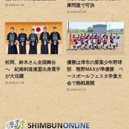
庫問題で可決
2026-07-30
2026-07-29
松岡、鈴木さん全国舞台
優勝は津市の栗葉少年野球
へ 紀南剣道連盟出身選手
部 熊野MAXが準優勝 ベ
が大活躍
ースボールフェスタ学童大
会で熱戦展開
2026-07-28
2026-07-27