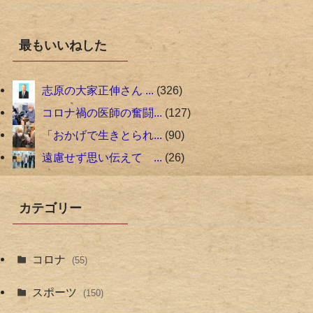
最もいいねした
志原の大家正伸さん ...
326
コロナ禍の医師の奮闘...
127
「おかげで生きとられ...
90
遠慮せず思い伝えて ...
26
カテゴリー
コロナ
(55)
スポーツ
(150)