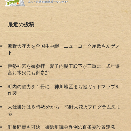
最近の投稿
熊野大花火を全国生中継 ニューヨーク屋敷さんゲス
ト
伊勢神宮を御参拝 愛子内親王殿下が三重に 式年遷
宮お木曳にも御参加
町内の魅力を１冊に 神川地区まち協ガイドマップを
作製
大仕掛けは８時45分から 熊野大花火プログラム決ま
る
町長問責も可決 御浜町議会異例の百条委設置連発